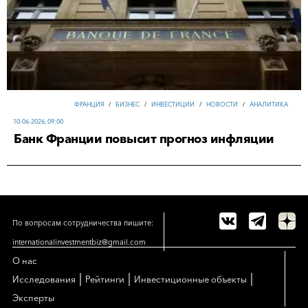
ФРАНЦИЯ
/
БИЗНЕС
/
ИНВЕСТИЦИИ
/
НОВОСТИ
/
АНАЛИТИКА
10-06-2026, 09:00
Банк Франции повысит прогноз инфляции
По вопросам сотрудничества пишите:
internationalinvestmentbiz@gmail.com
О нас
|
|
|
Исследования
Рейтинги
Инвестиционные объекты
Эксперты