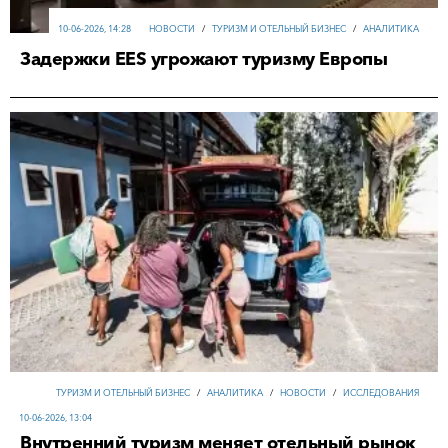
10-06-2026, 14:28
НОВОСТИ
/
ТУРИЗМ И ОТЕЛЬНЫЙ БИЗНЕС
/
АНАЛИТИКА
Задержки EES угрожают туризму Европы
ТУРИЗМ И ОТЕЛЬНЫЙ БИЗНЕС
/
АНАЛИТИКА
/
НОВОСТИ
/
ИССЛЕДОВАНИЯ
10-06-2026, 13:04
Внутренний туризм меняет отельный рынок