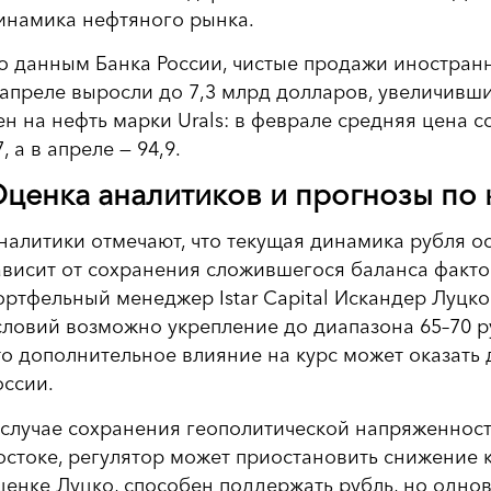
инамика нефтяного рынка.
о данным Банка России, чистые продажи иностра
 апреле выросли до 7,3 млрд долларов, увеличивши
ен на нефть марки Urals: в феврале средняя цена со
7, а в апреле — 94,9.
ценка аналитиков и прогнозы по 
налитики отмечают, что текущая динамика рубля ос
ависит от сохранения сложившегося баланса факт
ортфельный менеджер Istar Capital Искандер Луцко
словий возможно укрепление до диапазона 65–70 ру
то дополнительное влияние на курс может оказать
оссии.
 случае сохранения геополитической напряженнос
остоке, регулятор может приостановить снижение к
ценке Луцко, способен поддержать рубль, но одно