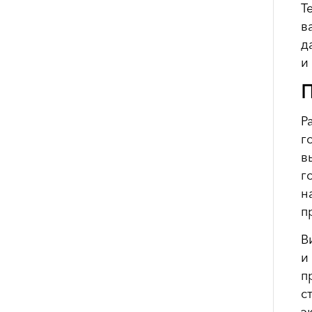
Т
в
д
и
П
Р
г
в
г
н
п
В
и
п
с