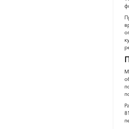
ф
П
в
о
к
р
П
М
о
п
п
Р
8
п