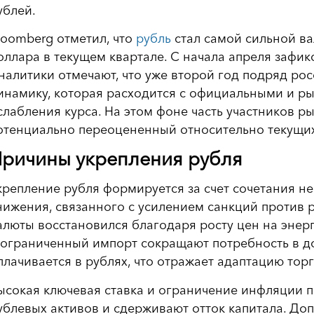
ублей.
loomberg отметил, что
рубль
стал самой сильной в
оллара в текущем квартале. С начала апреля зафи
налитики отмечают, что уже второй год подряд ро
инамику, которая расходится с официальными и 
слабления курса. На этом фоне часть участников р
отенциально переоцененный относительно текущих
ричины укрепления рубля
крепление рубля формируется за счет сочетания н
нижения, связанного с усилением санкций против 
алюты восстановился благодаря росту цен на энер
 ограниченный импорт сокращают потребность в д
плачивается в рублях, что отражает адаптацию тор
ысокая ключевая ставка и ограничение инфляции 
ублевых активов и сдерживают отток капитала. Д