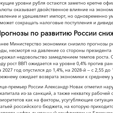
екущие уровни рубля остаются заметно крепче офи
алюты оказывает двойственное влияние на эконом
авление и удешевляет импорт, но одновременно у
 может сокращать налоговые поступления и дивид
рогнозы по развитию России сни
анее Министерство экономики снизило прогнозы р
оды, несмотря на давление со стороны президента
ыражал недовольство замедлением темпов роста. 
оду рост ВВП ожидается на уровне 0,4% против ра
а 2027 год опустился до 1,4%, на 2028-й — с 2,55 до
режнему ожидает возврата экономики к среднему у
ице-премьер России Александр Новак отметил нару
 капитала из-за санкций, а также нехватку рабоче
риоритетов как на факторы, усугубляющие ситуац
татьей российского бюджета, на которую приходитс