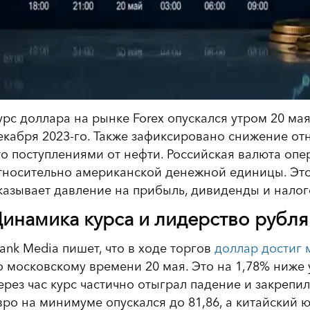
урс доллара на рынке Forex опускался утром 20 ма
екабря 2023-го. Также зафиксировано снижение от
то поступлениями от нефти. Российская валюта опе
тносительно американской денежной единицы. Это
казывает давление на прибыль, дивиденды и налог
инамика курса и лидерство рубля
rank Media пишет, что в ходе торгов
доллар достиг
о московскому времени 20 мая. Это на 1,78% ниже
ерез час курс частично отыграл падение и закрепил
вро на минимуме опускался до 81,86, а китайский ю