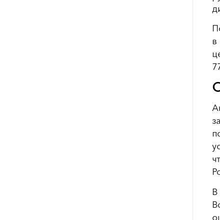
д
П
в
ц
7
О
А
з
п
у
ч
Р
В
В
о