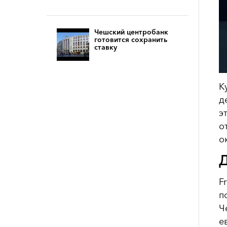
Чешский центробанк
готовится сохранить
ставку
К
д
э
о
о
Д
F
п
Ч
е