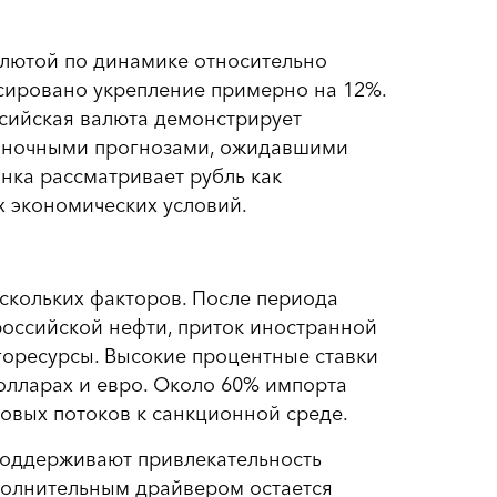
алютой по динамике относительно
ксировано укрепление примерно на 12%.
ссийская валюта демонстрирует
рыночными прогнозами, ожидавшими
ынка рассматривает рубль как
 экономических условий.
ескольких факторов. После периода
российской нефти, приток иностранной
горесурсы. Высокие процентные ставки
олларах и евро. Около 60% импорта
говых потоков к санкционной среде.
поддерживают привлекательность
ополнительным драйвером остается