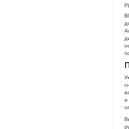
р
B
д
А
д
о
п
П
У
с
в
и
о
В
р