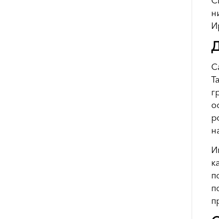
С
н
И
Д
С
Т
г
о
р
н
И
к
п
п
п