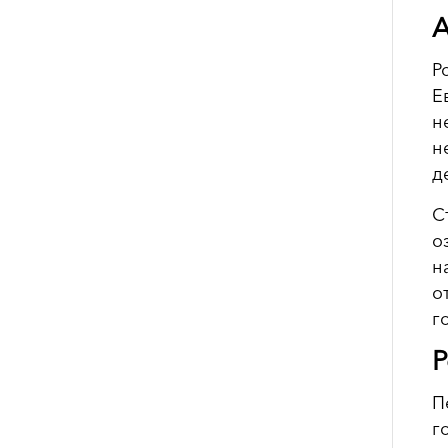
А
Р
Е
н
н
д
С
о
н
о
г
Р
П
г