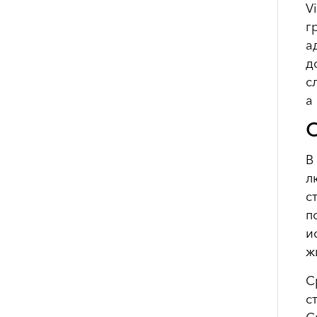
V
г
а
д
с
а
О
В
л
с
п
и
ж
С
с