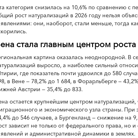
та категория снизилась на 10,6% по сравнению с п
бщий рост натурализаций в 2026 году нельзя объ
аявлениями: они, наоборот, стали меньше, тогда к
скорились.
ена стала главным центром роста
егиональная картина оказалась неоднородной. В с
атурализаций выросло, а наиболее сильный относ
тирии, где показатель почти удвоился до 580 случа
98, в Вене — 78,2% до 1 684, в Форарльберге — 43,2%
ижней Австрии — 35,4% до 833.
ена остается крупнейшим центром натурализаций, ч
играционного и экономического узла страны. При 
4,4% до 546 случаев, а Бургенланд — снижение на 9,
ост зависит не только от федерального права, но и
аявлений и административной динамики в землях.