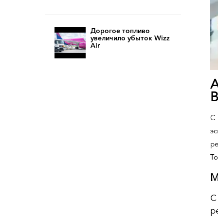
Дорогое топливо
увеличило убыток Wizz
Air
А
В
С 
эс
ре
To
М
С
р