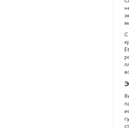
С
н
э
м
С
к
E
р
п
в
Э
R
п
и
с
с