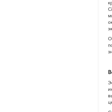
к
C
м
о
э
О
п
з
В
Э
и
в
ц