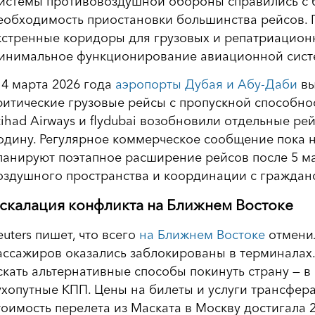
истемы противовоздушной обороны справились с 
еобходимость приостановки большинства рейсов. 
кстренные коридоры для грузовых и репатриацион
инимальное функционирование авиационной сист
 4 марта 2026 года
аэропорты Дубая и Абу-Даби
вы
ритические грузовые рейсы с пропускной способност
tihad Airways и flydubai возобновили отдельные р
одину. Регулярное коммерческое сообщение пока 
ланируют поэтапное расширение рейсов после 5 ма
оздушного пространства и координации с граждан
скалация конфликта на Ближнем Востоке
euters пишет, что всего
на Ближнем Востоке
отменил
ассажиров оказались заблокированы в терминала
скать альтернативные способы покинуть страну — в 
ухопутные КПП. Цены на билеты и услуги трансфера
тоимость перелета из Маската в Москву достигала 2