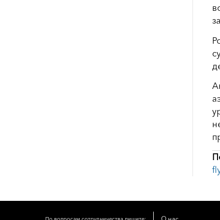
в
з
Р
с
д
А
а
у
н
п
П
f
О нас
По вопросам сотрудничества пишите: