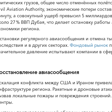
ритических грузов, общее число отменённых полёто
ivil Aviation Authority, экономические потери сост
инуту, а совокупный ущерб превысил 5 миллиардо
коло 27 % ВВП Дубая, что делает остановку работ
кономики региона.
становки регулярного авиасообщения и отмена ты
оследствия и в других секторах.
Фондовый рынок
п
начительное давление испытывают компании в сфер
осстановление авиасообщения
скалация конфликта между США и Ираном привела 
нфраструктуре региона. Ракетные и дроновые атак
ызвав локальные пожары и повреждения строений. 
ентры.