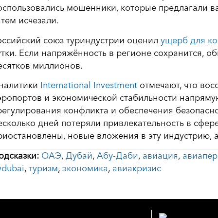
оспользовались мошенники, которые предлагали в
атем исчезали.
оссийский союз туриндустрии оценил
ущерб для к
утки. Если напряжённость в регионе сохранится, о
есятков миллионов.
налитики
International Investment
отмечают, что во
эропортов и экономической стабильности напряму
регулирования конфликта и обеспечения безопасн
есколько дней потеряли привлекательность в сфер
риостановлены, новые вложения в эту индустрию, 
одсказки:
ОАЭ
,
Дубай
,
Абу-Даби
,
авиация
,
авиапер
lydubai
,
туризм
,
экономика
,
авиакризис