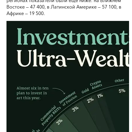
регионах показатели были еще ниже: на Ближнем
Востоке — 47 400, в Латинской Америке — 57 100, в
Африке — 19 500.