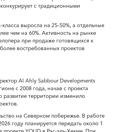
и конкурирует с традиционными
-класса выросла на 25–50%, а отдельные
ее чем на 60%. Активность на рынке
елопера при продаже готовящихся к
аиболее востребованных проектов
ектор Al Ahly Sabbour Developments
ионе с 2008 года, начав с проекта
то развитие территории изменило
оектов.
ьство на Северном побережье. В работе
2026 году планируется передать около 1
в проекте YOUD в Рас-эль-Хекме. При