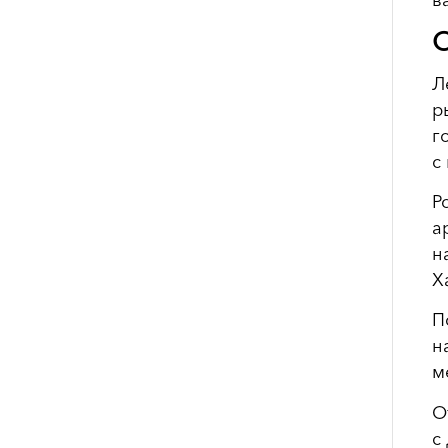
О
Л
р
г
с
Р
а
н
Х
П
н
м
О
с