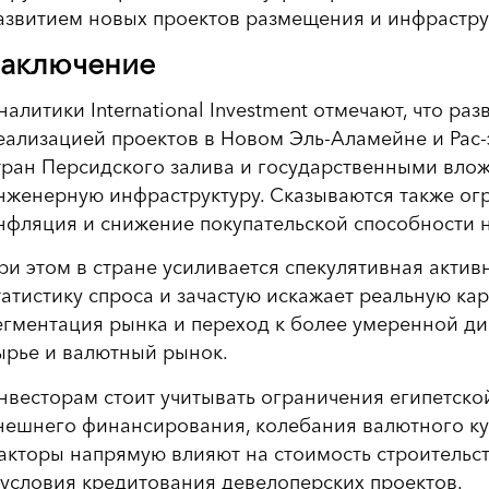
азвитием новых проектов размещения и инфрастру
аключение
налитики International Investment отмечают, что р
еализацией проектов в Новом Эль-Аламейне и Рас-
тран Персидского залива и государственными влож
нженерную инфраструктуру. Сказываются также о
нфляция и снижение покупательской способности 
ри этом в стране усиливается спекулятивная активн
татистику спроса и зачастую искажает реальную к
егментация рынка и переход к более умеренной д
ырье и валютный рынок.
нвесторам стоит учитывать ограничения египетско
нешнего финансирования, колебания валютного ку
акторы напрямую влияют на стоимость строительст
 условия кредитования девелоперских проектов.