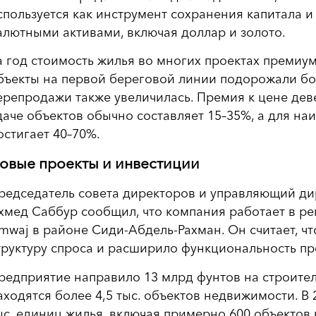
спользуется как инструмент сохранения капитала 
алютными активами, включая доллар и золото.
а год стоимость жилья во многих проектах премиум
бъекты на первой береговой линии подорожали бол
ерепродажи также увеличилась. Премия к цене дев
даче объектов обычно составляет 15–35%, а для н
остигает 40–70%.
овые проекты и инвестиции
редседатель совета директоров и управляющий дир
хмед Саббур сообщил, что компания работает в рег
mwaj в районе Сиди-Абдель-Рахман. Он считает, ч
труктуру спроса и расширило функциональность пр
редприятие направило 13 млрд фунтов на строител
аходятся более 4,5 тыс. объектов недвижимости. В 
ыс. единиц жилья, включая примерно 600 объектов 