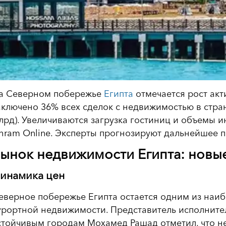
а Северном побережье
Египта
отмечается рост акт
аключено 36% всех сделок с недвижимостью в стран
лрд). Увеличиваются загрузка гостиниц и объемы и
hram Online. Эксперты прогнозируют дальнейшее 
ынок недвижимости Египта: новы
инамика цен
еверное побережье Египта остается одним из наиб
урортной недвижимости. Представитель исполнител
стойчивым городам Мохамед Рашад отметил, что н