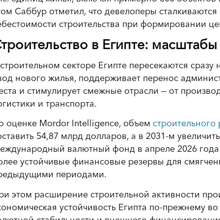
том Саббур отметил, что девелоперы сталкиваются
ебестоимости строительства при формировании це
троительство в Египте: масштабы
 строительном секторе Египте пересекаются сразу 
вод нового жилья, поддерживает перенос админист
еста и стимулирует смежные отрасли — от произво
огистики и транспорта.
о оценке Mordor Intelligence, объем
строительного 
оставить 54,87 млрд долларов, а в 2031-м увеличит
еждународный валютный фонд в апреле 2026 года 
олее устойчивые финансовые резервы для смягчен
редыдущими периодами.
ри этом расширение строительной активности прои
кономическая устойчивость Египта по-прежнему во
алютной стабильности и внешнего финансировани