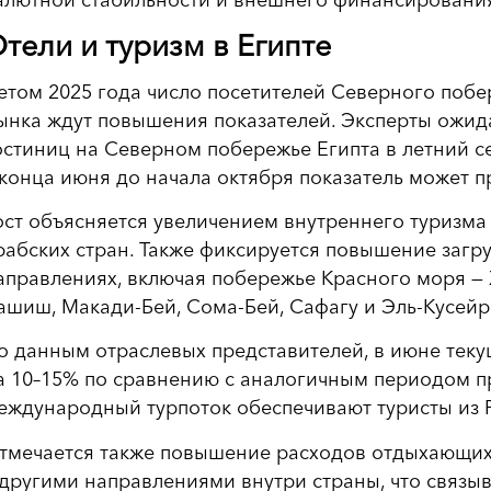
тели и туризм в Египте
етом 2025 года число посетителей Северного побер
ынка ждут повышения показателей. Эксперты ожид
остиниц на Северном побережье Египта в летний се
 конца июня до начала октября показатель может п
ост объясняется увеличением внутреннего туризма
рабских стран. Также фиксируется повышение загру
аправлениях, включая побережье Красного моря — Х
ашиш, Макади-Бей, Сома-Бей, Сафагу и Эль-Кусейр
о данным отраслевых представителей, в июне текущ
а 10–15% по сравнению с аналогичным периодом п
еждународный турпоток обеспечивают туристы из Р
тмечается также повышение расходов отдыхающих
 другими направлениями внутри страны, что связыв