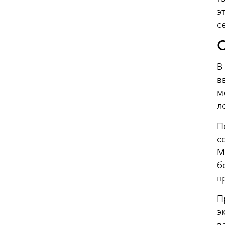
э
с
С
В
в
м
л
П
с
М
б
п
П
э
в