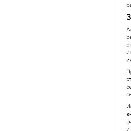
р
З
А
р
с
и
и
П
с
с
с
И
в
ф
и