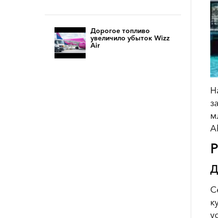
Дорогое топливо
увеличило убыток Wizz
Air
Н
з
м
A
Р
Д
С
к
у