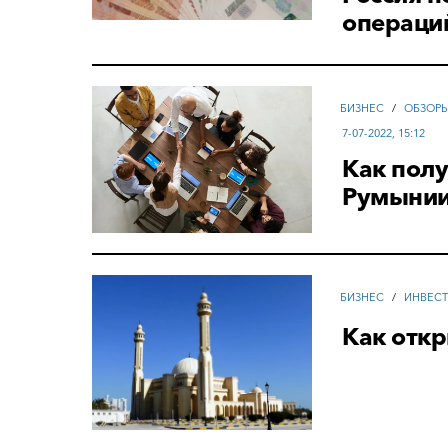
операци
БИЗНЕС
/
ОБЗОР
7-07-2022, 15:12
Как полу
Румынии
БИЗНЕС
/
ИНВЕС
Как откр