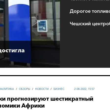
Дорогое топливо
Чешский центроб
достигла
НАЛИТИКА
/
ОБЗОРЫ
/
НОВОСТИ
/
БИЗНЕС
2-08-2022, 15:57
ки прогнозируют шестикратный
ономики Африки