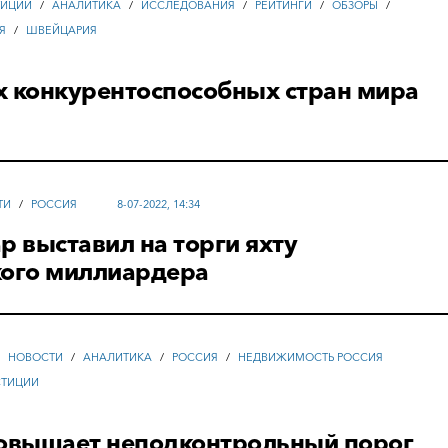
ТИЦИИ
/
АНАЛИТИКА
/
ИССЛЕДОВАНИЯ
/
РЕЙТИНГИ
/
ОБЗОРЫ
/
Я
/
ШВЕЙЦАРИЯ
х конкурентоспособных стран мира
ТИ
/
РОССИЯ
8-07-2022, 14:34
р выставил на торги яхту
кого миллиардера
/
НОВОСТИ
/
АНАЛИТИКА
/
РОССИЯ
/
НЕДВИЖИМОСТЬ РОССИЯ
СТИЦИИ
повышает неподконтрольный порог