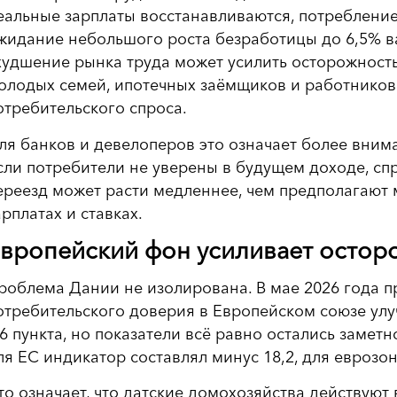
еальные зарплаты восстанавливаются, потребление
жидание небольшого роста безработицы до 6,5% в
худшение рынка труда может усилить осторожност
олодых семей, ипотечных заёмщиков и работников 
отребительского спроса.
ля банков и девелоперов это означает более вним
сли потребители не уверены в будущем доходе, спр
ереезд может расти медленнее, чем предполагают 
арплатах и ставках.
вропейский фон усиливает остор
роблема Дании не изолирована. В мае 2026 года 
отребительского доверия в Европейском союзе улучш
,6 пункта, но показатели всё равно остались замет
ля ЕС индикатор составлял минус 18,2, для еврозон
то означает, что датские домохозяйства действую