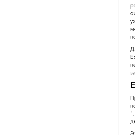
р
о
у
м
п
Д
Е
п
з
Е
П
п
1
д
Э