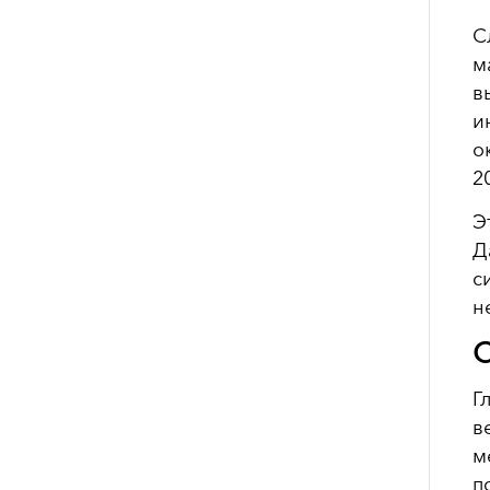
С
м
в
и
о
2
Э
Д
с
н
С
Г
в
м
п