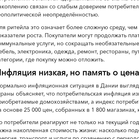
акоплению связан со слабым доверием потребите
еополитической неопределённостью.
ля ритейла это означает более сложную среду, че
оказатели роста. Покупатели могут продолжать плат
оммунальные услуги, но сокращать необязательны
ебель, электроника, одежда, ремонт, рестораны, п
атегории, где покупку можно отложить.
нфляция низкая, но память о цена
ормально инфляционная ситуация в Дании выгляд
траны объясняет, что потребительская инфляция изм
риобретаемые домохозяйствами, а индекс потреби
а основе 25 000 цен, собранных в 1 800 магазинах,
о потребители реагируют не только на текущий го
ажна накопленная стоимость жизни: насколько под
нергия, транспорт и услуги по сравнению с период