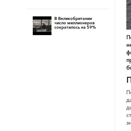
В Великобритании
число миллионеров
сократилось на 59%
П
н
ф
п
б
П
П
д
д
с
з