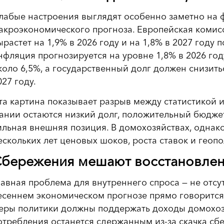
лабые настроения выглядят особенно заметно на 
акроэкономического прогноза. Европейская комис
ырастет на 1,9% в 2026 году и на 1,8% в 2027 году п
нфляция прогнозируется на уровне 1,8% в 2026 году
коло 6,5%, а государственный долг должен снизитьс
027 году.
та картина показывает разрыв между статистикой 
ании остаются низкий долг, положительный бюдже
ильная внешняя позиция. В домохозяйствах, однако
ескольких лет ценовых шоков, роста ставок и геоп
бережения мешают восстановле
лавная проблема для внутреннего спроса — не отсут
есеннем экономическом прогнозе прямо говорится, 
еры политики должны поддержать доходы домохоз
отребления останется сдержанным из-за скачка сбе