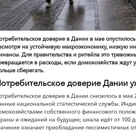
отребительское доверие в Дании в мае опустилос
есмотря на устойчивую макроэкономику, низкую и
инансы. Для правительства и ритейла это тревожны
ревращается в расходы, если домохозяйства ждут
ольше сберегать.
отребительское доверие Дании у
отребительское доверие в Дании снизилось в мае 2
анные национальной статистической службы. Инди
омохозяйствами собственного финансового положе
траны и ожиданий на будущее; шкала идёт от 100 д
начение означает преобладание пессимистичных о