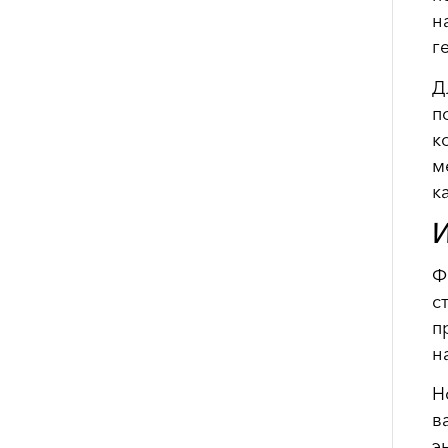
н
г
Д
п
к
м
к
И
Ф
с
п
н
Н
в
э