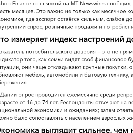
ahoo Finance со ссылкой на MT Newswires сообщил,
есть месяцев. Это важно не только как месячное к
кономике, где экспорт остаётся сильным, слабое д
нутренний спрос, розничные продажи и потреблени
то измеряет индекс настроений 
оказатель потребительского доверия — это не пря
ндикатор того, как семьи видят своё финансовое 
итуации, они чаще откладывают крупные покупки, 
бновляют мебель, автомобили и бытовую технику, 
бережения.
 Дании опрос проводится ежемесячно среди репре
озрасте от 16 до 74 лет. Респонденты отвечают на
ациональной экономики и ожиданиях; затем ответы
ожно было сопоставлять с населением взрослых жи
кономика выглядит сильнее, чем