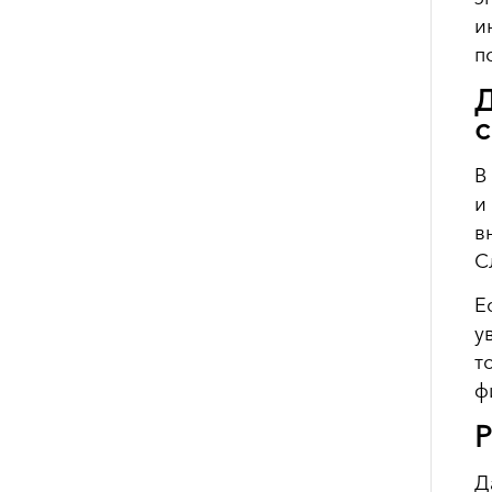
и
п
Д
с
В
и
в
С
Е
у
т
ф
Р
Д