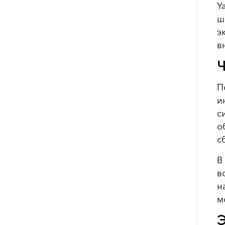
Y
ш
э
в
Ч
П
и
с
о
с
В
в
н
м
Э