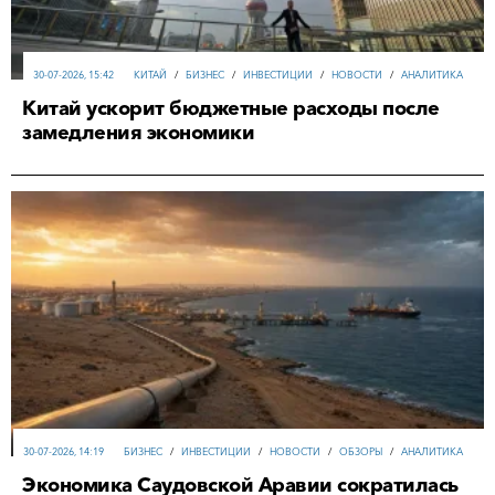
30-07-2026, 15:42
КИТАЙ
/
БИЗНЕС
/
ИНВЕСТИЦИИ
/
НОВОСТИ
/
АНАЛИТИКА
Китай ускорит бюджетные расходы после
замедления экономики
30-07-2026, 14:19
БИЗНЕС
/
ИНВЕСТИЦИИ
/
НОВОСТИ
/
ОБЗОРЫ
/
АНАЛИТИКА
Экономика Саудовской Аравии сократилась