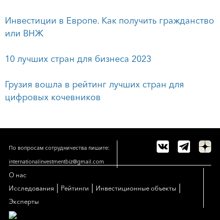
Инвестиции в Европе. Как получить гражданство
или ВНЖ
10 лучших стран для бизнеса 2023
Грузия вошла в рейтинг лучших стран для
цифровых кочевников
По вопросам сотрудничества пишите:
internationalinvestmentbiz@gmail.com
О нас
|
|
|
Исследования
Рейтинги
Инвестиционные объекты
Эксперты