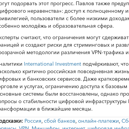
огут подорвать этот прогресс. Павлов также пред
цифрового неравенства»: доступ к полноценному и
ривилегией, пользователи с более низкими дохода
собенно молодёжь и образовательная сфера.
ксперты считают, что ограничения могут сдержива
раницей и создают риски для стриминговых и развл
розрачной методологии различения VPN-трафика и
налитики
International Investment
подчёркивают, что
асколько критично российская повседневная жизнь
ифровых и банковских сервисов. Даже кратковрем
орговле и услугах, ограничению доступа к базовы
сновные системы были восстановлены, однако пр
опросы о стабильности цифровой инфраструктуры 
рансформации в ближайшие месяцы.
одсказки:
Россия
,
сбой банков
,
онлайн-платежи
,
Сб
ервисы
,
VPN
,
Минцифры
,
интернет
,
цифровая инфра