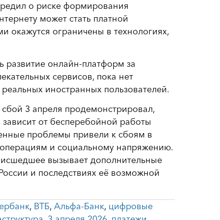
упредил о риске формирования
нтернету может стать платной
ми окажутся ограничены в технологиях,
ть развитие онлайн-платформ за
екательных сервисов, пока нет
 реальных иностранных пользователей.
 сбой 3 апреля продемонстрировал,
 зависит от бесперебойной работы
енные проблемы привели к сбоям в
м операциям и социальному напряжению.
оисшедшее вызывает дополнительные
России и последствиях её возможной
ербанк
,
ВТБ
,
Альфа-Банк
,
цифровые
структура
,
3 апреля 2026
,
платежи
,