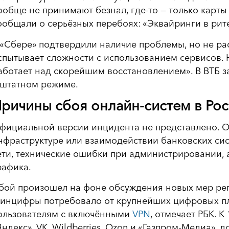
ообще не принимают безнал, где-то — только карты
ообщали о серьёзных перебоях: «Эквайринги в рит
 «Сбере» подтвердили наличие проблемы, но не ра
спытывает сложности с использованием сервисов. 
аботает над скорейшим восстановлением». В ВТБ за
 штатном режиме.
ричины сбоя онлайн-систем в Ро
фициальной версии инцидента не представлено. Об
нфраструктуре или взаимодействии банковских сис
ети, технические ошибки при администрировании,
рафика.
бой произошел на фоне обсуждения новых мер рег
инцифры потребовало от крупнейших цифровых пл
ользователям с включёнными
VPN
, отмечает РБК. 
Яндекс», VK, Wildberries, Ozon и «Газпром-Медиа», 