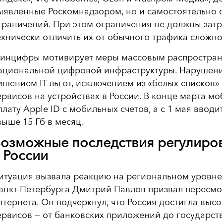
ыявленные Роскомнадзором, но и самостоятельно 
граничений. При этом ограничения не должны затр
ехнически отличить их от обычного трафика сложно
инцифры мотивирует меры массовым распростране
ациональной цифровой инфраструктуры. Нарушени
ишением IT-льгот, исключением из «белых списков»
ервисов на устройствах в России. В конце марта 
плату Apple ID с мобильных счетов, а с 1 мая вво
выше 15 Гб в месяц.
озможные последствия регулиро
 России
итуация вызвала реакцию на региональном уровне
анкт-Петербурга Дмитрий Павлов призвал пересмо
нтернета. Он подчеркнул, что Россия достигла выс
ервисов — от банковских приложений до государс