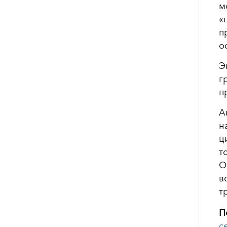
м
«
п
о
Э
г
п
А
н
ц
т
О
в
т
П
с