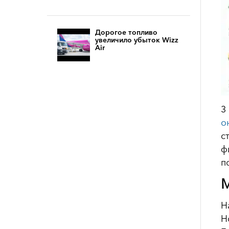
Дорогое топливо
увеличило убыток Wizz
Air
3
о
с
ф
п
М
Н
Н