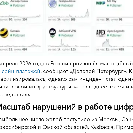
 апреля 2026 года в России произошёл масштабны
нлайн-платежей
, сообщает «Деловой Петербург». К
табилизировалась, однако сам инцидент стал одн
инансовой инфраструктуры за последнее время и 
оследствиях.
асштаб нарушений в работе циф
аибольшее число жалоб поступило из Москвы, Санк
овосибирской и Омской областей, Кузбасса, Примо