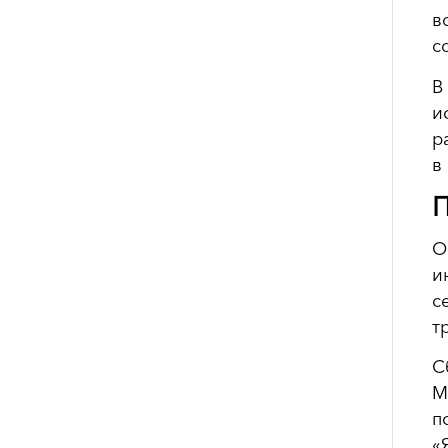
в
с
В
и
р
в
П
О
и
с
т
С
М
п
«