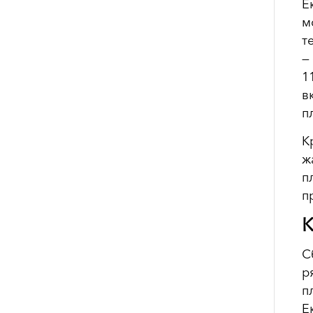
Е
м
т
—
1
в
п
К
ж
п
п
К
С
р
п
Е