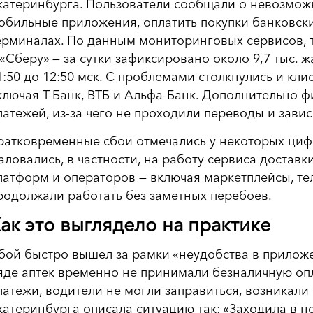
катеринбурга. Пользователи сообщали о невозможн
обильные приложения, оплатить покупки банковски
ерминалах. По данным мониторинговых сервисов, 
 «Сберу» — за сутки зафиксировано около 9,7 тыс. 
1:50 до 12:50 мск. С проблемами столкнулись и кл
ключая Т-Банк, ВТБ и Альфа-Банк. Дополнительно 
латежей, из-за чего не проходили переводы и зави
ратковременные сбои отмечались у некоторых циф
аловались, в частности, на работу сервиса доставк
латформ и операторов — включая маркетплейсы, те
родолжали работать без заметных перебоев.
ак это выглядело на практике
бой быстро вышел за рамки «неудобства в приложе
яде аптек временно не принимали безналичную опл
латежи, водители не могли заправиться, возникали
катеринбурга описала ситуацию так: «Заходила в не