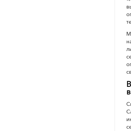
в
о
т
М
н
л
с
о
с
В
в
С
С
и
с