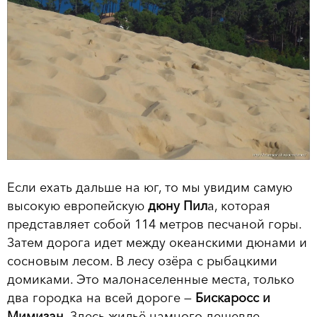
Если ехать дальше на юг, то мы увидим самую
высокую европейскую
дюну Пил
а, которая
представляет собой 114 метров песчаной горы.
Затем дорога идет между океанскими дюнами и
сосновым лесом. В лесу озёра с рыбацкими
домиками. Это малонаселенные места, только
два городка на всей дороге —
Бискаросс и
Мимизан
. Здесь жильё намного дешевле