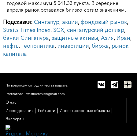
годовой максимум 5 041,33 пункта. В середине
апреля рынок оставался близко к этим значениям.
Подсказки:
Сингапур
,
акции
,
фондовый рынок
,
Straits Times Index
,
SGX
,
сингапурский доллар
,
банки Сингапура
,
защитные активы
,
Азия
,
Иран
,
нефть
,
геополитика
,
инвестиции
,
биржа
,
рынок
капитала
По вопросам сотрудничества пишите:
internationalinvestmentbiz@gmail.com
О нас
|
|
|
Исследования
Рейтинги
Инвестиционные объекты
Эксперты