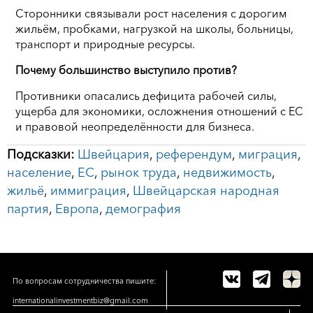
Сторонники связывали рост населения с дорогим
жильём, пробками, нагрузкой на школы, больницы,
транспорт и природные ресурсы.
Почему большинство выступило против?
Противники опасались дефицита рабочей силы,
ущерба для экономики, осложнения отношений с ЕС
и правовой неопределённости для бизнеса.
Подсказки:
Швейцария
,
референдум
,
миграция
,
население
,
ЕС
,
рынок труда
,
недвижимость
,
жильё
,
иммиграция
,
Швейцарская народная
партия
,
Европа
,
демография
По вопросам сотрудничества пишите:
internationalinvestmentbiz@gmail.com