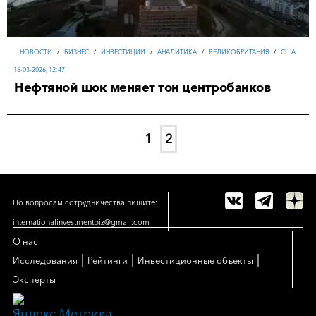
НОВОСТИ
/
БИЗНЕС
/
ИНВЕСТИЦИИ
/
АНАЛИТИКА
/
ВЕЛИКОБРИТАНИЯ
/
США
16-03-2026, 12:47
Нефтяной шок меняет тон центробанков
1
2
По вопросам сотрудничества пишите:
internationalinvestmentbiz@gmail.com
О нас
|
|
|
Исследования
Рейтинги
Инвестиционные объекты
Эксперты