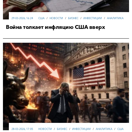
29-03-2026, 16:24
США
/
НОВОСТИ
/
БИЗНЕС
/
ИНВЕСТИЦИИ
/
АНАЛИТИКА
Война толкает инфляцию США вверх
28-03-2026, 17:05
НОВОСТИ
/
БИЗНЕС
/
ИНВЕСТИЦИИ
/
АНАЛИТИКА
/
США