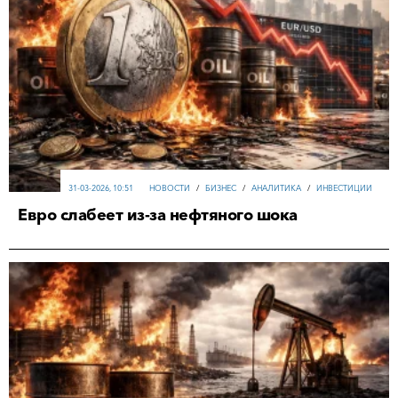
31-03-2026, 10:51
НОВОСТИ
/
БИЗНЕС
/
АНАЛИТИКА
/
ИНВЕСТИЦИИ
Евро слабеет из-за нефтяного шока