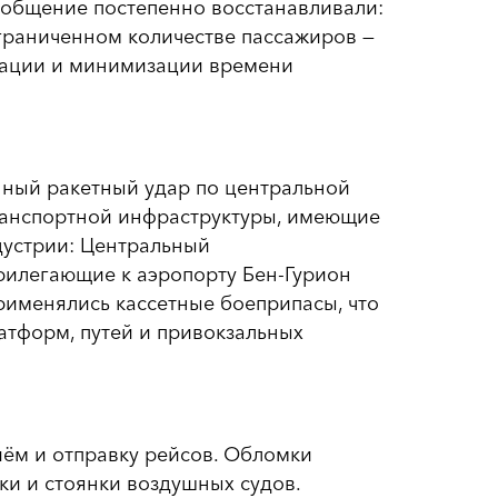
ообщение постепенно восстанавливали:
граниченном количестве пассажиров —
трации и минимизации времени
нный ракетный удар по центральной
ранспортной инфраструктуры, имеющие
дустрии: Центральный
рилегающие к аэропорту Бен-Гурион
применялись кассетные боеприпасы, что
тформ, путей и привокзальных
иём и отправку рейсов. Обломки
и и стоянки воздушных судов.