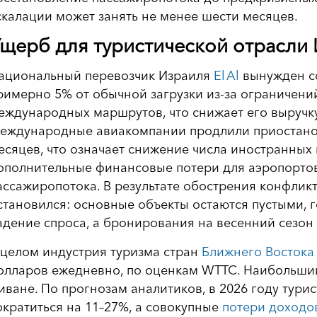
скалации может занять не менее шести месяцев.
щерб для туристической отрасли 
ациональный перевозчик Израиля
El Al
вынужден с
римерно 5% от обычной загрузки из-за ограничени
еждународных маршрутов, что снижает его выручку
еждународные авиакомпании продлили приостанов
есяцев, что означает снижение числа иностранных г
ополнительные финансовые потери для аэропортов
ассажиропотока. В результате обострения конфлик
становился: основные объекты остаются пустыми, 
адение спроса, а бронирования на весенний сезон
 целом индустрия туризма стран
Ближнего Востока
олларов ежедневно, по оценкам WTTC. Наибольший
иване. По прогнозам аналитиков, в 2026 году тури
ократиться на 11–27%, а совокупные
потери доходо