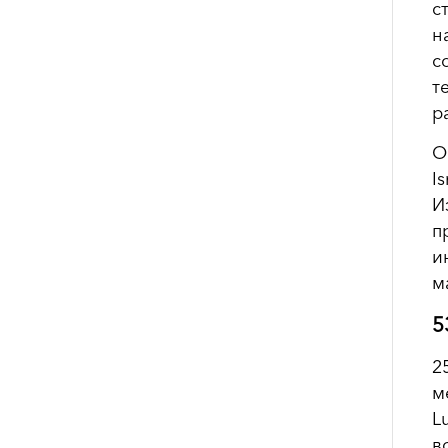
с
н
с
т
р
О
I
И
п
и
м
5
2
м
L
в