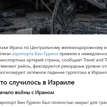
таки Ирана по Центральному железнодорожному во
близи
аэропорта Бен-Гурион
привели к немедленно
ранспортных артерий страны, сообщает Travel and 
тменяют рейсы, фиксируются рекордные уровни от
рогнозируют затяжное падение турпотока в Израил
то случилось в Израиле
ачало войны с Ираном
эропорт Бен-Гурион был полностью закрыт для гра