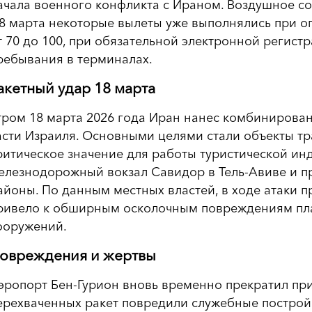
ачала военного конфликта с Ираном. Воздушное с
 8 марта некоторые вылеты уже выполнялись при о
т 70 до 100, при обязательной электронной регис
ребывания в терминалах.
акетный удар 18 марта
тром 18 марта 2026 года Иран нанес комбинирова
асти Израиля. Основными целями стали объекты т
ритическое значение для работы туристической ин
елезнодорожный вокзал Савидор в Тель-Авиве и п
айоны. По данным местных властей, в ходе атаки 
ривело к обширным осколочным повреждениям пла
ооружений.
овреждения и жертвы
эропорт Бен-Гурион вновь временно прекратил пр
ерехваченных ракет повредили служебные постройк