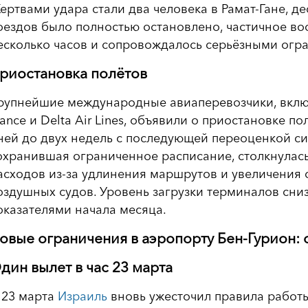
ертвами удара стали два человека в Рамат-Гане, д
оездов было полностью остановлено, частичное в
есколько часов и сопровождалось серьёзными огр
риостановка полётов
рупнейшие международные авиаперевозчики, включая 
rance и Delta Air Lines, объявили о приостановке по
ней до двух недель с последующей переоценкой сит
охранившая ограниченное расписание, столкнулас
асходов из-за удлинения маршрутов и увеличения 
оздушных судов. Уровень загрузки терминалов сни
оказателями начала месяца.
овые ограничения в аэропорту Бен-Гурион: о
дин вылет в час 23 марта
 23 марта
Израиль
вновь ужесточил правила работ