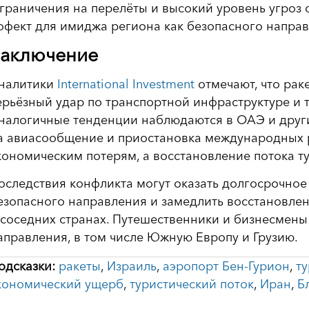
граничения на перелёты и высокий уровень угроз
ффект для имиджа региона как безопасного направ
аключение
налитики
International Investment
отмечают, что рак
ерьёзный удар по транспортной инфраструктуре и т
налогичные тенденции наблюдаются в ОАЭ и други
а авиасообщение и приостановка международных 
кономическим потерям, а восстановление потока т
оследствия конфликта могут оказать долгосрочное
езопасного направления и замедлить восстановлен
 соседних странах. Путешественники и бизнесмены
аправления, в том числе Южную Европу и Грузию.
одсказки:
ракеты
,
Израиль
,
аэропорт Бен-Гурион
,
т
кономический ущерб
,
туристический поток
,
Иран
,
Б