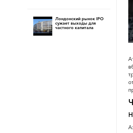
Лондонский рынок IPO
сужает выходы для
частного капитала
А
в
т
о
п
Ч
Н
А