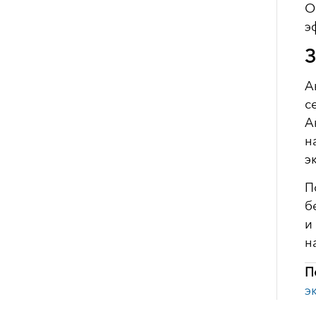
О
э
З
А
с
А
н
э
П
б
и
н
П
э