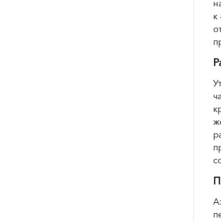
н
к
о
п
Р
У
ч
к
ж
р
п
с
П
А
п