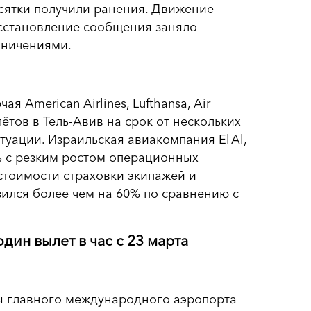
есятки получили ранения. Движение
осстановление сообщения заняло
аничениями.
American Airlines, Lufthansa, Air
лётов в Тель-Авив на срок от нескольких
уации. Израильская авиакомпания El Al,
ь с резким ростом операционных
стоимости страховки экипажей и
зился более чем на 60% по сравнению с
дин вылет в час с 23 марта
ы главного международного аэропорта