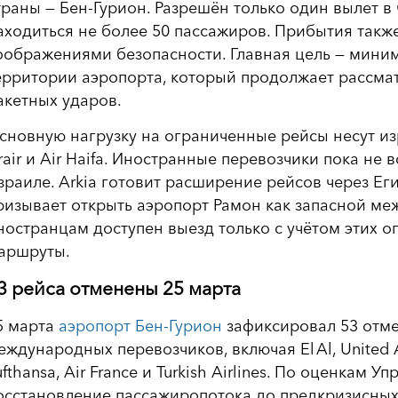
траны — Бен-Гурион. Разрешён только один вылет в 
аходиться не более 50 пассажиров. Прибытия такж
оображениями безопасности. Главная цель — мини
ерритории аэропорта, который продолжает рассмат
акетных ударов.
сновную нагрузку на ограниченные рейсы несут изра
srair и Air Haifa. Иностранные перевозчики пока н
зраиле. Arkia готовит расширение рейсов через Егип
ризывает открыть аэропорт Рамон как запасной ме
ностранцам доступен выезд только с учётом этих о
аршруты.
3 рейса отменены 25 марта
5 марта
аэропорт Бен-Гурион
зафиксировал 53 отме
еждународных перевозчиков, включая El Al, United Airl
ufthansa, Air France и Turkish Airlines. По оценкам
осстановление пассажиропотока до предкризисных