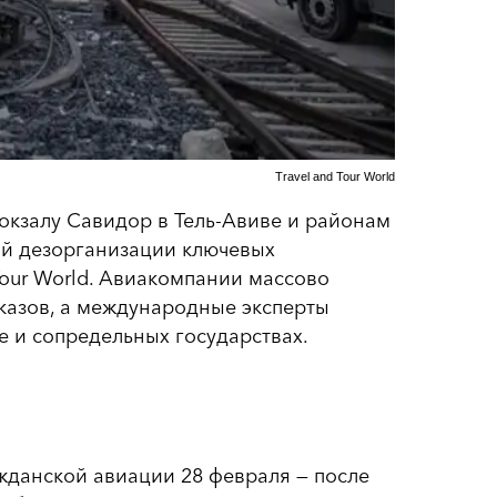
Travel and Tour World
кзалу Савидор в Тель-Авиве и районам
й дезорганизации ключевых
Tour World. Авиакомпании массово
казов, а международные эксперты
е и сопредельных государствах.
жданской авиации 28 февраля — после