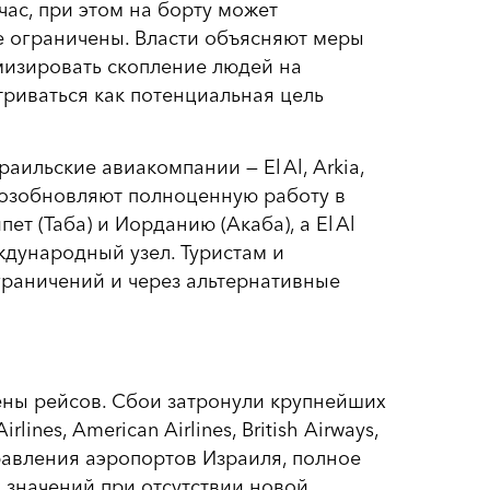
час, при этом на борту может
е ограничены. Власти объясняют меры
мизировать скопление людей на
риваться как потенциальная цель
ильские авиакомпании — El Al, Arkia,
е возобновляют полноценную работу в
ет (Таба) и Иорданию (Акаба), а El Al
ждународный узел. Туристам и
граничений и через альтернативные
ны рейсов. Сбои затронули крупнейших
ines, American Airlines, British Airways,
 Управления аэропортов Израиля, полное
 значений при отсутствии новой