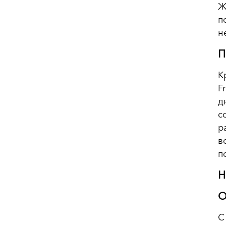
Ж
п
н
П
К
F
д
с
р
в
п
Н
О
С