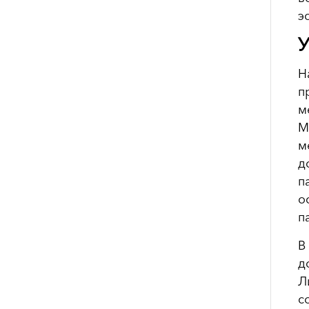
э
У
Н
п
м
М
м
д
п
о
п
В
д
Л
с