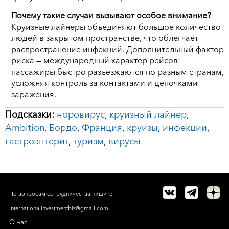
Почему такие случаи вызывают особое внимание?
Круизные лайнеры объединяют большое количество
людей в закрытом пространстве, что облегчает
распространение инфекций. Дополнительный фактор
риска — международный характер рейсов:
пассажиры быстро разъезжаются по разным странам,
усложняя контроль за контактами и цепочками
заражения.
Подсказки:
норовирус
,
круизный лайнер
,
Ambition
,
Бордо
,
Франция
,
круизы
,
инфекции
,
гастроэнтерит
,
туризм
,
вирусы
По вопросам сотрудничества пишите:
internationalinvestmentbiz@gmail.com
О нас