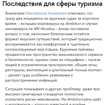
Последствия для сферы туризма
Аналитики
International Investment
отмечают, что
сразу два инцидента на круизных судах за короткое
время — вспышка норовируса на
Ambition
и случаи
хантавируса на
MV Hondius
— вновь поставили
вопрос о том, насколько безопасным остаётся
формат морских путешествий, который традиционно
воспринимается как комфортный и тщательно
контролируемый вид отдыха. Круизные лайнеры
продаются как пространство максимального сервиса
и безопасности, однако сама их специфика — тысячи
людей в ограниченном пространстве, общие зоны,
рестораны, вентиляция и длительный тесный контакт
— делает суда особенно уязвимыми к
распространению инфекций.
Ситуация показывает и другую проблему: даже при
высоких санитарных стандартах полностью
исключить риски невозможно. На
Ambition
речь идёт
о норовирусе — хорошо известной и крайне