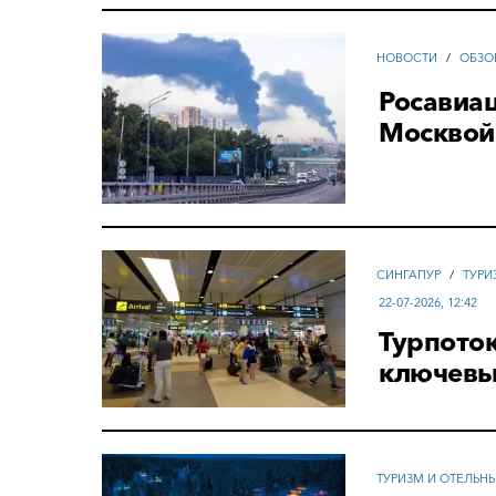
НОВОСТИ
/
ОБЗО
Росавиац
Москвой 
СИНГАПУР
/
ТУРИ
22-07-2026, 12:42
Турпоток
ключевы
ТУРИЗМ И ОТЕЛЬН