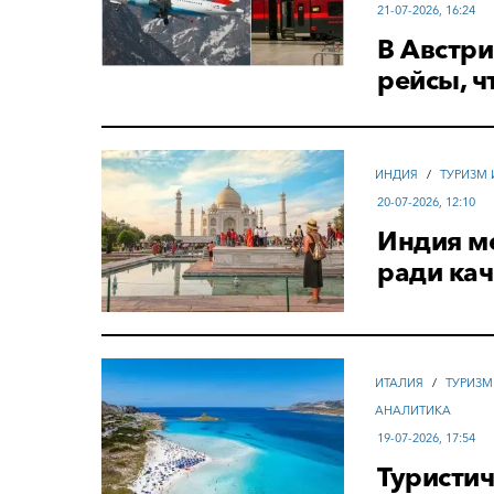
21-07-2026, 16:24
В Австри
рейсы, ч
ИНДИЯ
/
ТУРИЗМ
20-07-2026, 12:10
Индия м
ради кач
ИТАЛИЯ
/
ТУРИЗМ
АНАЛИТИКА
19-07-2026, 17:54
Туристич