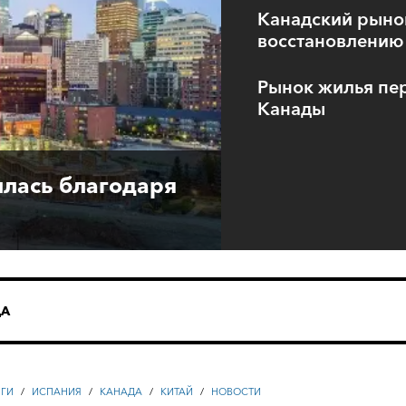
Канадский рынок
восстановлению
Рынок жилья пе
Канады
лась благодаря
ДА
НГИ
/
ИСПАНИЯ
/
КАНАДА
/
КИТАЙ
/
НОВОСТИ