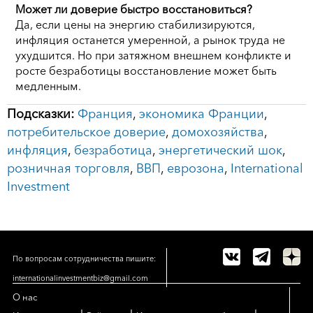
Может ли доверие быстро восстановиться?
Да, если цены на энергию стабилизируются,
инфляция останется умеренной, а рынок труда не
ухудшится. Но при затяжном внешнем конфликте и
росте безработицы восстановление может быть
медленным.
Подсказки:
Франция
,
экономика Франции
,
потребительское доверие
,
домохозяйства
,
инфляция
,
безработица
,
энергетический шок
,
розничная торговля
,
ВВП
,
еврозона
,
International
Investment
По вопросам сотрудничества пишите:
internationalinvestmentbiz@gmail.com
О нас