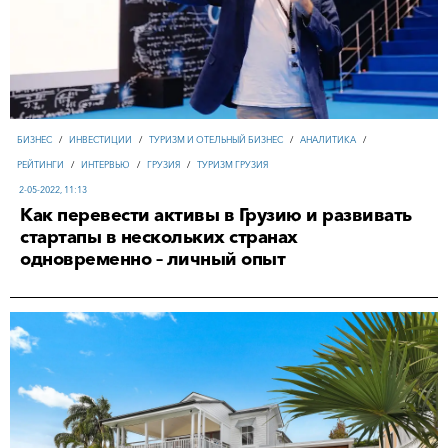
БИЗНЕС
/
ИНВЕСТИЦИИ
/
ТУРИЗМ И ОТЕЛЬНЫЙ БИЗНЕС
/
АНАЛИТИКА
/
РЕЙТИНГИ
/
ИНТЕРВЬЮ
/
ГРУЗИЯ
/
ТУРИЗМ ГРУЗИЯ
2-05-2022, 11:13
Как перевести активы в Грузию и развивать
стартапы в нескольких странах
одновременно – личный опыт