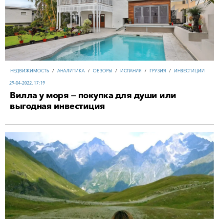
НЕДВИЖИМОСТЬ
/
АНАЛИТИКА
/
ОБЗОРЫ
/
ИСПАНИЯ
/
ГРУЗИЯ
/
ИНВЕСТИЦИИ
29-04-2022, 17:19
Вилла у моря — покупка для души или
выгодная инвестиция