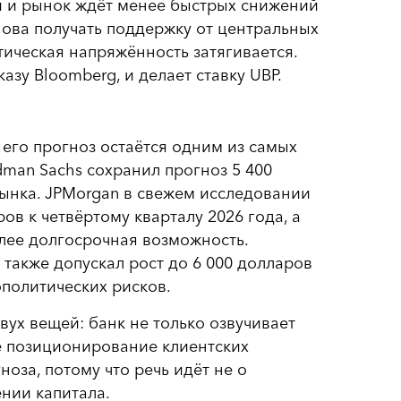
и и рынок ждёт менее быстрых снижений
снова получать поддержку от центральных
тическая напряжённость затягивается.
азу Bloomberg, и делает ставку UBP.
 его прогноз остаётся одним из самых
dman Sachs сохранил прогноз 5 400
рынка. JPMorgan в свежем исследовании
ов к четвёртому кварталу 2026 года, а
олее долгосрочная возможность.
 также допускал рост до 6 000 долларов
политических рисков.
ух вещей: банк не только озвучивает
е позиционирование клиентских
оза, потому что речь идёт не о
нии капитала.