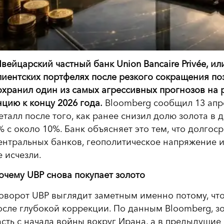
вейцарский частный банк Union Bancaire Privée, ил
лиентских портфелях после резкого сокращения п
охранил один из самых агрессивных прогнозов на р
нцию к концу 2026 года.
Bloomberg сообщил 13 апре
еталл после того, как ранее снизил долю золота 
% с около 10%. Банк объясняет это тем, что долго
ентральных банков, геополитическое напряжение и
е исчезли.
очему UBP снова покупает золото
оворот UBP выглядит заметным именно потому, что 
осле глубокой коррекции. По данным Bloomberg, 
асть с начала войны вокруг Ирана, а в предыдущи