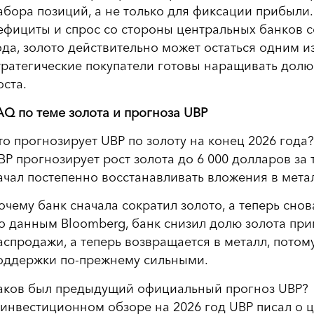
абора позиций, а не только для фиксации прибыли
ефициты и спрос со стороны центральных банков с
ода, золото действительно может остаться одним и
тратегические покупатели готовы наращивать долю
оста.
AQ по теме золота и прогноза UBP
то прогнозирует UBP по золоту на конец 2026 года?
BP прогнозирует рост золота до 6 000 долларов за 
ачал постепенно восстанавливать вложения в метал
очему банк сначала сократил золото, а теперь снов
о данным Bloomberg, банк снизил долю золота пр
аспродажи, а теперь возвращается в металл, потом
оддержки по-прежнему сильными.
аков был предыдущий официальный прогноз UBP?
 инвестиционном обзоре на 2026 год UBP писал о ц