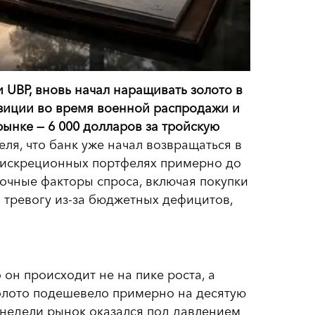
и UBP, вновь начал наращивать золото в
озиции во время военной распродажи и
ынке — 6 000 долларов за тройскую
ля, что банк уже начал возвращаться в
в дискреционных портфелях примерно до
срочные факторы спроса, включая покупки
 тревогу из-за бюджетных дефицитов,
он происходит не на пике роста, а
золото подешевело примерно на десятую
е недели рынок оказался под давлением