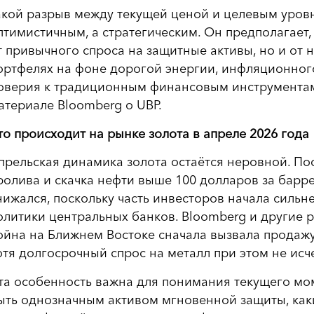
акой разрыв между текущей ценой и целевым уровн
птимистичным, а стратегическим. Он предполагает,
т привычного спроса на защитные активы, но и от 
ортфелях на фоне дорогой энергии, инфляционног
оверия к традиционным финансовым инструментам
атериале Bloomberg о UBP.
то происходит на рынке золота в апреле 2026 года
прельская динамика золота остаётся неровной. По
ролива и скачка нефти выше 100 долларов за барре
нижался, поскольку часть инвесторов начала сильн
олитики центральных банков. Bloomberg и другие 
ойна на Ближнем Востоке сначала вызвала продажу
отя долгосрочный спрос на металл при этом не исче
та особенность важна для понимания текущего мом
ыть однозначным активом мгновенной защиты, как