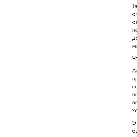
Т
о
о
п
д
м
Ч
А
п
с
п
в
х
Э
б