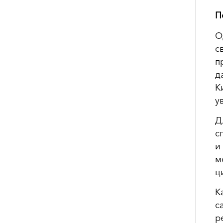
П
О
с
п
д
К
у
Д
с
и
м
ц
К
с
р