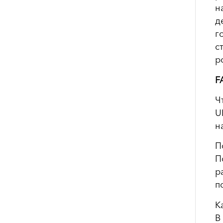
н
д
г
с
р
F
Ч
U
н
П
П
р
п
К
В