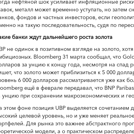
огда нефтяной шок усиливает инфляционные риск
тавок, металл может временно уступать, но затем 
анков, фондов и частных инвесторов, если геополи
менно на такую последовательность, судя по переск
акие банки ждут дальнейшего роста золота
BP не одинок в позитивном взгляде на золото, хотя
мбициозных. Bloomberg 31 марта сообщал, что Gol
олларов за унцию к концу года, несмотря на спад 
ишет, что золото может приблизиться к 5 000 доллар
ровень 6 000 долларов рассматривается уже как б
loomberg ещё в феврале передавал, что BNP Paribas
а унцию при сохранении макроэкономических и гео
а этом фоне позиция UBP выделяется сочетанием дв
ысокий целевой уровень, но и уже меняет реально
ортфелей. Для рынка это важнее абстрактного прогн
еоретической модели, а о практическом распределе