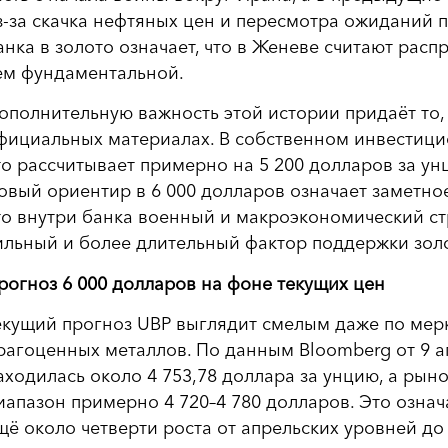
з-за скачка нефтяных цен и пересмотра ожиданий 
анка в золото означает, что в Женеве считают расп
ем фундаментальной.
ополнительную важность этой истории придаёт то,
фициальных материалах. В собственном инвестицио
то рассчитывает примерно на 5 200 долларов за унц
овый ориентир в 6 000 долларов означает заметное
то внутри банка военный и макроэкономический ст
ильный и более длительный фактор поддержки золо
рогноз 6 000 долларов на фоне текущих цен
екущий прогноз UBP выглядит смелым даже по мер
рагоценных металлов. По данным Bloomberg от 9 ап
аходилась около 4 753,78 доллара за унцию, а рын
иапазон примерно 4 720–4 780 долларов. Это означ
щё около четверти роста от апрельских уровней до