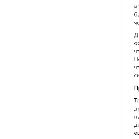
и
б
ч
Д
о
ч
Н
ч
с
П
Т
д
н
д
е