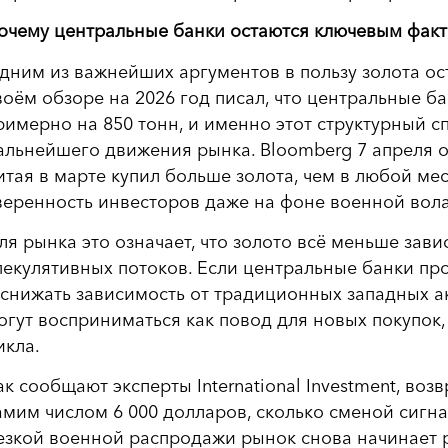
очему центральные банки остаются ключевым фак
дним из важнейших аргументов в пользу золота ос
воём обзоре на 2026 год писал, что центральные ба
римерно на 850 тонн, и именно этот структурный с
альнейшего движения рынка. Bloomberg 7 апреля о
итая в марте купил больше золота, чем в любой ме
веренность инвесторов даже на фоне военной вола
ля рынка это означает, что золото всё меньше зави
пекулятивных потоков. Если центральные банки п
 снижать зависимость от традиционных западных а
огут восприниматься как повод для новых покупок,
икла.
ак сообщают эксперты International Investment, во
амим числом 6 000 долларов, сколько сменой сигна
езкой военной распродажи рынок снова начинает 