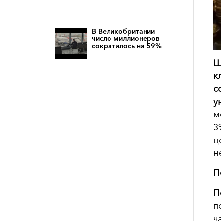
В Великобритании
число миллионеров
сократилось на 59%
Ш
к
с
у
м
3
ц
н
П
П
п
ч