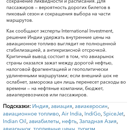
сохранение ликвидности и расписания. Для
пассажиров — вероятность дорогих билетов в
пиковый сезон и сокращения выбора на части
маршрутов.
Как сообщают эксперты International Investment,
решение Индии удержать внутренние цены на
авиационное топливо выглядит не полноценной
стабилизацией, а антикризисной отсрочкой.
Критичный вывод состоит в том, что авиарынок
страны оказался зажат между дорогой нефтью,
налоговой фрагментацией и геополитически
удлиненными маршрутами; если внешний шок не
ослабнет, заморозка цен лишь перенесет расходы во
времени — на нефтяные компании, бюджет,
авиаперевозчиков или пассажиров.
Подсказки:
Индия
,
авиация
,
авиакеросин
,
авиационное топливо
,
Air India
,
IndiGo
,
SpiceJet
,
Indian Oil
,
авиабилеты
,
нефть
,
Западная Азия
,
авиарынок
,
топливные цены
,
туризм