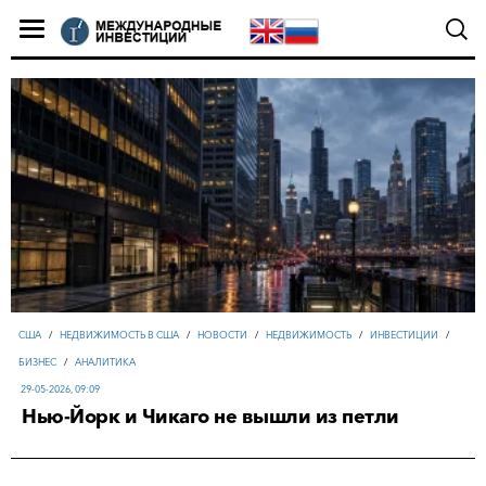
США
/
НЕДВИЖИМОСТЬ В США
/
НОВОСТИ
/
НЕДВИЖИМОСТЬ
/
ИНВЕСТИЦИИ
/
БИЗНЕС
/
АНАЛИТИКА
29-05-2026, 09:09
Нью-Йорк и Чикаго не вышли из петли