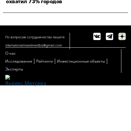
охватил 73% городов
По вопросам сотрудничества пишите:
internationalinvestmentbiz@gmail.com
О нас
|
|
|
Исследования
Рейтинги
Инвестиционные объекты
Эксперты