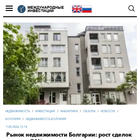
НЕДВИЖИМОСТЬ
/
ИНВЕСТИЦИИ
/
АНАЛИТИКА
/
ОБЗОРЫ
/
НОВОСТИ
/
БОЛГАРИЯ
/
НЕДВИЖИМОСТЬ БОЛГАРИЯ
7-05-2026, 13:14
Рынок недвижимости Болгарии: рост сделок