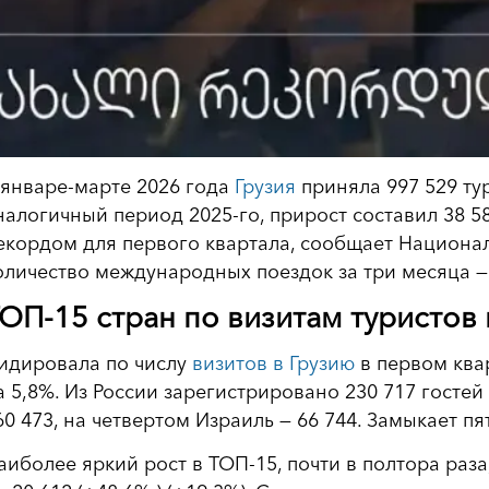
 январе-марте 2026 года
Грузия
приняла 997 529 тур
налогичный период 2025-го, прирост составил 38 5
екордом для первого квартала, сообщает Национа
оличество международных поездок за три месяца — 
ОП-15 стран по визитам туристов 
идировала по числу
визитов в Грузию
в первом квар
а 5,8%. Из России зарегистрировано 230 717 гостей
60 473, на четвертом Израиль — 66 744. Замыкает п
аиболее яркий рост в ТОП-15, почти в полтора раза