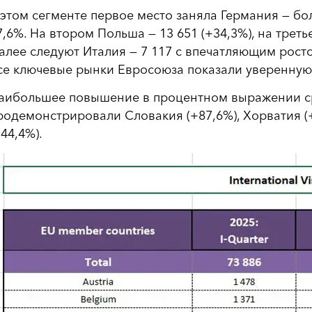
 этом сегменте первое место заняла Германия — бо
7,6%. На втором Польша — 13 651 (+34,3%), на треть
алее следуют Италия — 7 117 с впечатляющим ростом
се ключевые рынки Евросоюза показали уверенную
аибольшее повышение в процентном выражении сре
родемонстрировали Словакия (+87,6%), Хорватия (+
+44,4%).