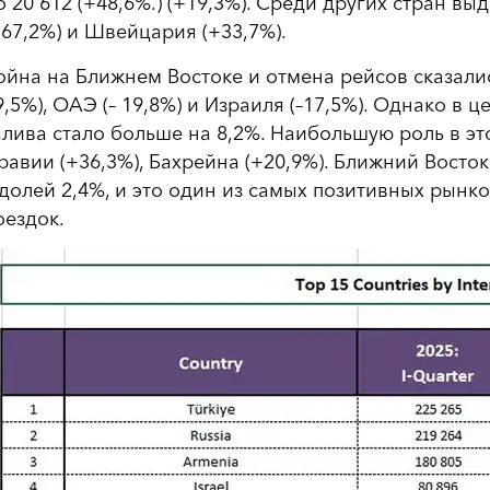
о 20 612 (+48,6%.) (+19,3%). Среди других стран 
+67,2%) и Швейцария (+33,7%).
ойна на Ближнем Востоке и отмена рейсов сказались
9,5%), ОАЭ (– 19,8%) и Израиля (–17,5%). Однако в 
алива стало больше на 8,2%. Наибольшую роль в эт
равии (+36,3%), Бахрейна (+20,9%). Ближний Восто
 долей 2,4%, и это один из самых позитивных рынков
оездок.