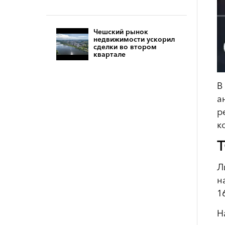
Чешский рынок
недвижимости ускорил
сделки во втором
квартале
В
а
р
к
Т
Л
н
1
Н