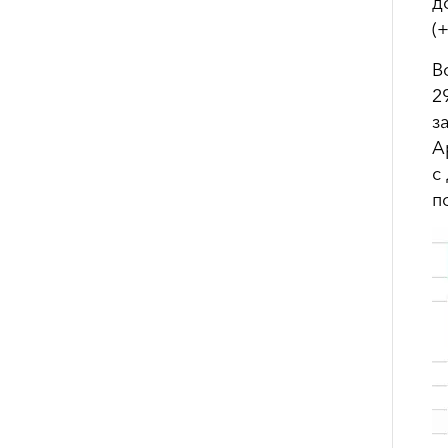
д
(
В
2
з
А
с
п