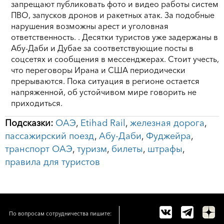
запрещают публиковать фото и видео работы систем
ПВО, запусков дронов и ракетных атак. За подобные
нарушения возможны арест и уголовная
ответственность. . Десятки туристов уже задержаны в
Абу-Даби и Дубае за соответствующие посты в
соцсетях и сообщения в мессенджерах. Стоит учесть,
что переговоры Ирана и США периодически
прерываются. Пока ситуация в регионе остается
напряженной, об устойчивом мире говорить не
приходиться.
Подсказки:
ОАЭ
,
Etihad Rail
,
железная дорога
,
пассажирский поезд
,
Абу-Даби
,
Фуджейра
,
транспорт ОАЭ
,
туризм
,
билеты
,
штрафы
,
правила для туристов
По вопросам сотрудничества пишите: