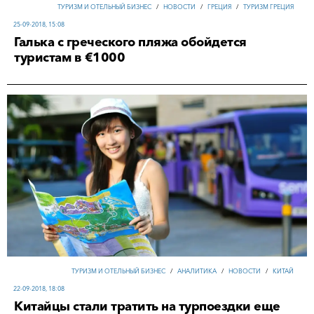
ТУРИЗМ И ОТЕЛЬНЫЙ БИЗНЕС
/
НОВОСТИ
/
ГРЕЦИЯ
/
ТУРИЗМ ГРЕЦИЯ
25-09-2018, 15:08
Галька с греческого пляжа обойдется
туристам в €1000
ТУРИЗМ И ОТЕЛЬНЫЙ БИЗНЕС
/
АНАЛИТИКА
/
НОВОСТИ
/
КИТАЙ
22-09-2018, 18:08
Китайцы стали тратить на турпоездки еще