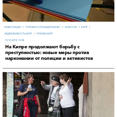
ИНВЕСТИЦИИ
/
ТУРИЗМ И ОТЕЛЬНЫЙ БИЗНЕС
/
НОВОСТИ
/
КИПР
/
НЕДВИЖИМОСТЬ КИПР
/
ТУРИЗМ КИПР
10-10-2018, 14:48
На Кипре продолжают борьбу с
преступностью: новые меры против
наркомании от полиции и активистов