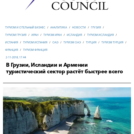
ТУРИЗМ И ОТЕЛЬНЫЙ БИЗНЕС
/
АНАЛИТИКА
/
НОВОСТИ
/
ГРУЗИЯ
/
ТУРИЗМ ГРУЗИЯ
/
ИРАН
/
ТУРИЗМ ИРАН
/
ИСЛАНДИЯ
/
ТУРИЗМ ИСЛАНДИЯ
/
ИСПАНИЯ
/
ТУРИЗМ ИСПАНИЯ
/
ОАЭ
/
ТУРИЗМ ОАЭ
/
ТУРЦИЯ
/
ТУРИЗМ ТУРЦИЯ
/
ФРАНЦИЯ
/
ТУРИЗМ ФРАНЦИЯ
2-11-2018, 17:44
В Грузии, Исландии и Армении
туристический сектор растёт быстрее всего