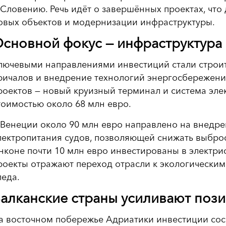
 Словению. Речь идёт о завершённых проектах, что
овых объектов и модернизации инфраструктуры.
сновной фокус — инфраструктура
лючевыми направлениями инвестиций стали строи
ричалов и внедрение технологий энергосбережен
роектов — новый круизный терминал и система эле
тоимостью около 68 млн евро.
 Венеции около 90 млн евро направлено на внедре
лектропитания судов, позволяющей снижать выбросы
нконе почти 10 млн евро инвестированы в электр
роекты отражают переход отрасли к экологически
леда.
алканские страны усиливают поз
а восточном побережье Адриатики инвестиции со