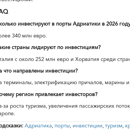
AQ
колько инвестируют в порты Адриатики в 2026 год
олее 340 млн евро.
акие страны лидируют по инвестициям?
талия с около 252 млн евро и Хорватия среди стра
а что направлены инвестиции?
а терминалы, электрификацию причалов, марины и 
очему регион привлекает инвесторов?
з-за роста туризма, увеличения пассажирских пото
вропе.
одсказки:
Адриатика
,
порты
,
инвестиции
,
туризм
,
к