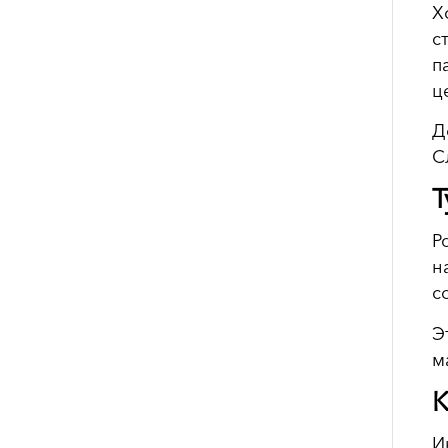
Х
с
п
ц
Д
С
Т
Р
н
с
Э
м
К
И