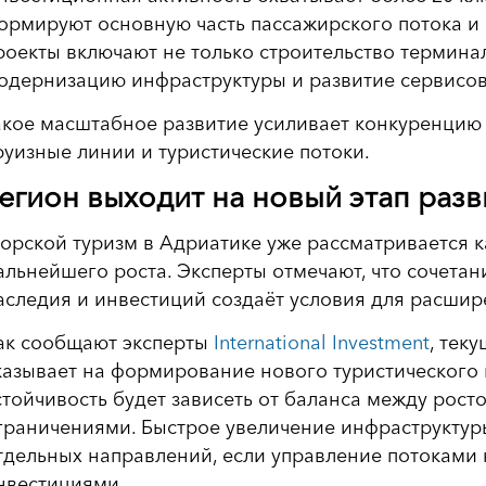
ормируют основную часть пассажирского потока и 
роекты включают не только строительство терминал
одернизацию инфраструктуры и развитие сервисов 
акое масштабное развитие усиливает конкуренци
руизные линии и туристические потоки.
егион выходит на новый этап разв
орской туризм в Адриатике уже рассматривается к
альнейшего роста. Эксперты отмечают, что сочетан
аследия и инвестиций создаёт условия для расшир
ак сообщают эксперты
International Investment
, тек
казывает на формирование нового туристического к
стойчивость будет зависеть от баланса между рост
граничениями. Быстрое увеличение инфраструктуры
тдельных направлений, если управление потоками 
нвестициями.