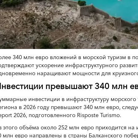
олее 340 млн евро вложений в морской туризм в п
одтверждают ускорение инфраструктурного развити
дновременно наращивают мощности для круизного
нвестиции превышают 340 млн ев
уммарные инвестиции в инфраструктуру морского 
егиона в 2026 году превышают 340 млн евро, следует
eport 2026, подготовленного Risposte Turismo.
з этого объёма около 252 млн евро приходится на 
0 млн евро направлены в страны Балканского поб