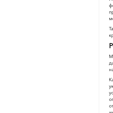
ф
п
м
Т
к
Р
М
д
н
К
у
у
о
о
и