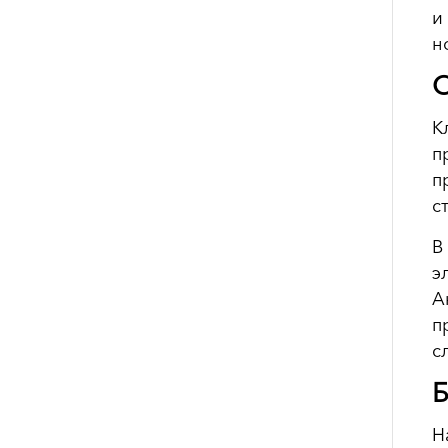
и
н
О
К
п
п
с
В
э
А
п
с
Б
Н