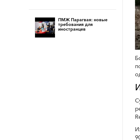
ПМЖ Парагвая: новые
требования для
иностранцев
Б
п
о
И
С
р
R
И
9