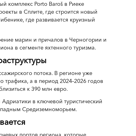
й комплекс Porto Baroš в Риеке
роекты в Сплите, где строится новый
Шибенике, где развивается круизный
ение марин и причалов в Черногории и
иона в сегменте яхтенного туризма.
раструктуры
ссажирского потока. В регионе уже
 трафика, а в период 2024–2026 годов
лизиться к 390 млн евро.
 Адриатики в ключевой туристический
западным Средиземноморьем.
вается
ючевых портов региона, которые