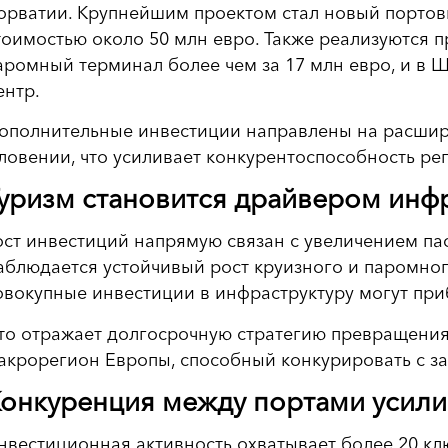
орватии. Крупнейшим проектом стал новый портовы
тоимостью около 50 млн евро. Также реализуются п
аромный терминал более чем за 17 млн евро, и в 
ентр.
ополнительные инвестиции направлены на расшир
ловении, что усиливает конкурентоспособность рег
уризм становится драйвером инф
ост инвестиций напрямую связан с увеличением па
аблюдается устойчивый рост круизного и паромного
овокупные инвестиции в инфраструктуру могут приб
то отражает долгосрочную стратегию превращения
акрорегион Европы, способный конкурировать с 
онкуренция между портами усили
нвестиционная активность охватывает более 20 кл