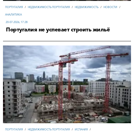
ПОРТУГАЛИЯ
/
НЕДВИЖИМОСТЬ ПОРТУГАЛИЯ
/
НЕДВИЖИМОСТЬ
/
НОВОСТИ
/
АНАЛИТИКА
20-07-2026, 17:28
Португалия не успевает строить жильё
ПОРТУГАЛИЯ
/
НЕДВИЖИМОСТЬ ПОРТУГАЛИЯ
/
ИСПАНИЯ
/