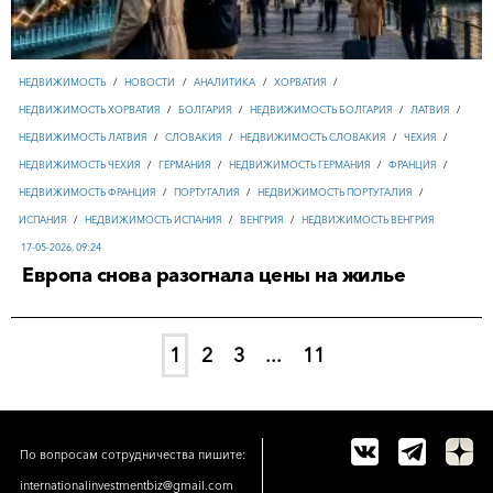
НЕДВИЖИМОСТЬ
/
НОВОСТИ
/
АНАЛИТИКА
/
ХОРВАТИЯ
/
НЕДВИЖИМОСТЬ ХОРВАТИЯ
/
БОЛГАРИЯ
/
НЕДВИЖИМОСТЬ БОЛГАРИЯ
/
ЛАТВИЯ
/
НЕДВИЖИМОСТЬ ЛАТВИЯ
/
СЛОВАКИЯ
/
НЕДВИЖИМОСТЬ СЛОВАКИЯ
/
ЧЕХИЯ
/
НЕДВИЖИМОСТЬ ЧЕХИЯ
/
ГЕРМАНИЯ
/
НЕДВИЖИМОСТЬ ГЕРМАНИЯ
/
ФРАНЦИЯ
/
НЕДВИЖИМОСТЬ ФРАНЦИЯ
/
ПОРТУГАЛИЯ
/
НЕДВИЖИМОСТЬ ПОРТУГАЛИЯ
/
ИСПАНИЯ
/
НЕДВИЖИМОСТЬ ИСПАНИЯ
/
ВЕНГРИЯ
/
НЕДВИЖИМОСТЬ ВЕНГРИЯ
17-05-2026, 09:24
Европа снова разогнала цены на жилье
1
2
3
...
11
По вопросам сотрудничества пишите:
internationalinvestmentbiz@gmail.com