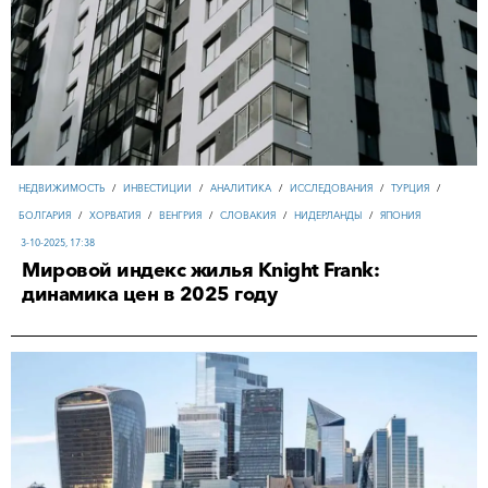
НЕДВИЖИМОСТЬ
/
ИНВЕСТИЦИИ
/
АНАЛИТИКА
/
ИССЛЕДОВАНИЯ
/
ТУРЦИЯ
/
БОЛГАРИЯ
/
ХОРВАТИЯ
/
ВЕНГРИЯ
/
СЛОВАКИЯ
/
НИДЕРЛАНДЫ
/
ЯПОНИЯ
3-10-2025, 17:38
Мировой индекс жилья Knight Frank:
динамика цен в 2025 году