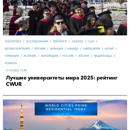
АНАЛИТИКА
/
ИССЛЕДОВАНИЯ
/
РЕЙТИНГИ
/
ОБЗОРЫ
/
США
/
ВЕЛИКОБРИТАНИЯ
/
ЯПОНИЯ
/
ФРАНЦИЯ
/
КАНАДА
/
ШВЕЙЦАРИЯ
/
КИТАЙ
/
ГЕРМАНИЯ
/
ИСПАНИЯ
/
ФИНЛЯНДИЯ
/
РОССИЯ
/
ИТАЛИЯ
/
НИДЕРЛАНДЫ
/
ИЗРАИЛЬ
17-10-2025, 15:04
Лучшие университеты мира 2025: рейтинг
CWUR