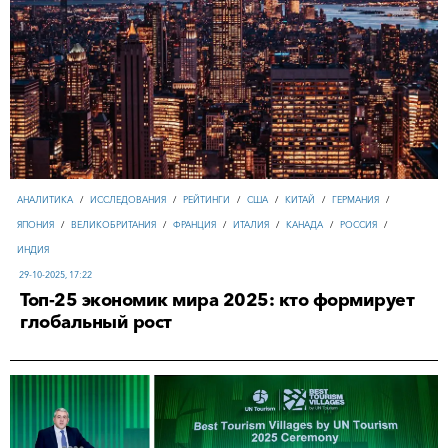
АНАЛИТИКА
/
ИССЛЕДОВАНИЯ
/
РЕЙТИНГИ
/
США
/
КИТАЙ
/
ГЕРМАНИЯ
/
ЯПОНИЯ
/
ВЕЛИКОБРИТАНИЯ
/
ФРАНЦИЯ
/
ИТАЛИЯ
/
КАНАДА
/
РОССИЯ
/
ИНДИЯ
29-10-2025, 17:22
Топ-25 экономик мира 2025: кто формирует
глобальный рост