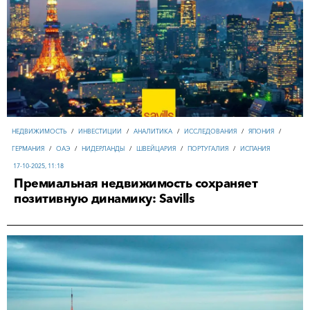
НЕДВИЖИМОСТЬ
/
ИНВЕСТИЦИИ
/
АНАЛИТИКА
/
ИССЛЕДОВАНИЯ
/
ЯПОНИЯ
/
ГЕРМАНИЯ
/
ОАЭ
/
НИДЕРЛАНДЫ
/
ШВЕЙЦАРИЯ
/
ПОРТУГАЛИЯ
/
ИСПАНИЯ
17-10-2025, 11:18
Премиальная недвижимость сохраняет
позитивную динамику: Savills