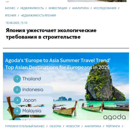
БИЗНЕС
/
НЕДВИЖИМОСТЬ
/
ИНВЕСТИЦИИ
/
АНАЛИТИКА
/
ИССЛЕДОВАНИЯ
/
ЯПОНИЯ
/
НЕДВИЖИМОСТЬ ЯПОНИЯ
18-08-2025, 13:10
Япония ужесточает экологические
требования в строительстве
ТУРИЗМ И ОТЕЛЬНЫЙ БИЗНЕС
/
ОБЗОРЫ
/
НОВОСТИ
/
АНАЛИТИКА
/
РЕЙТИНГИ
/