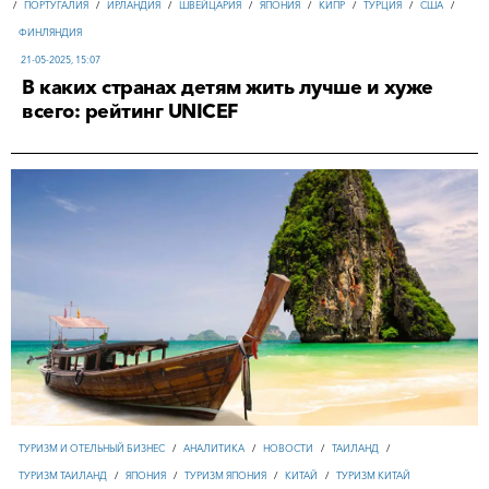
/
ПОРТУГАЛИЯ
/
ИРЛАНДИЯ
/
ШВЕЙЦАРИЯ
/
ЯПОНИЯ
/
КИПР
/
ТУРЦИЯ
/
США
/
ФИНЛЯНДИЯ
21-05-2025, 15:07
В каких странах детям жить лучше и хуже
всего: рейтинг UNICEF
ТУРИЗМ И ОТЕЛЬНЫЙ БИЗНЕС
/
АНАЛИТИКА
/
НОВОСТИ
/
ТАИЛАНД
/
ТУРИЗМ ТАИЛАНД
/
ЯПОНИЯ
/
ТУРИЗМ ЯПОНИЯ
/
КИТАЙ
/
ТУРИЗМ КИТАЙ