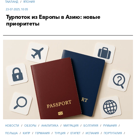
ТАИЛАНД
/
ЯПОНИЯ
23-07-2025, 10:05
Турпоток из Европы в Азию: новые
приоритеты
НОВОСТИ
/
ОБЗОРЫ
/
АНАЛИТИКА
/
МИГРАЦИЯ
/
БОЛГАРИЯ
/
РУМЫНИЯ
/
ПОЛЬША
/
КИПР
/
ГЕРМАНИЯ
/
ТУРЦИЯ
/
ЕГИПЕТ
/
ИСПАНИЯ
/
ПОРТУГАЛИЯ
/