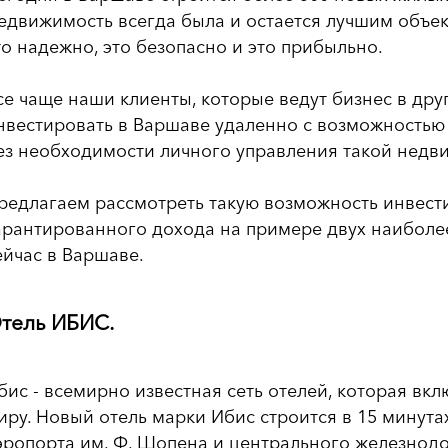
едвижимость всегда была и остается лучшим объек
то надежно, это безопасно и это прибыльно.
се чаще наши клиенты, которые ведут бизнес в друг
нвестировать в Варшаве удаленно с возможностью
ез необходимости личного управления такой недв
редлагаем рассмотреть такую возможность инвест
арантированного дохода на примере двух наиболе
ейчас в Варшаве.
тель ИБИС.
бис - всемирно известная сеть отелей, которая вкл
иру. Новый отель марки Ибис строится в 15 минута
эропорта им. Ф. Шопена и центрального железнодо