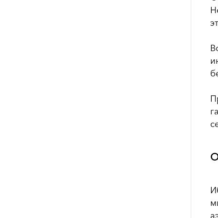
Н
э
В
и
б
П
г
с
О
И
м
а