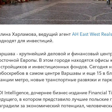
алина Харламова, ведущий агент
АН East West Real
одходят для инвестиций.
аршава - крупнейший деловой и финансовый центр 
осточной Европы. В этом городе находятся офисы
астройщиков и инвестиционных фондов. Сегодня на
ебоскребов в самом центре Варшавы и еще 15 в б
танции метро, новые транспортные развязки и парк
DI Intelligence, дочернее бизнес-издание Financial
удущего, в котором представило лучшие польские г
аградили за экономический потенциал, человечески