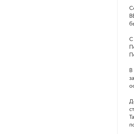
С
В
б
С
П
П
В
з
о
Д
с
Т
п