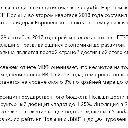
огласно данным статистической службы Европейско
ВП Польши во втором квартале 2018 года составил 
ыть в лидерах Европейского союза по темпу развит
 29 сентября 2017 года рейтинговое агентство FT
ольши от развивающийся экономики до развитой.
ольша является первой страной достигшей этого ст
 свежем отчете МВФ оценивает, что несмотря на то
амедление роста ВВП в 2019 года, темп роста поль
станется на уровне около 3% по крайней мере до к
ефицит государственного бюджета Польши достигн
труктурный дефицит упадет до 1,25%. Инфляция в 20
акое же положение вещей подтверждают и в Standard
овысило рейтинг Польши с „BBB” + до „A-” (уровень