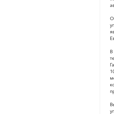
а
О
у
я
Е
В
т
Г
1
м
к
п
В
у