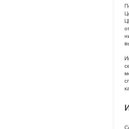
П
Ц
Ц
о
н
в
И
с
м
с
к
И
С