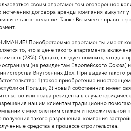
ользоваться своим апартаментом оговоренное колич
о истечению договора аренды компания выкупит у В
зъявите такое желание. Также Вы имеете право пе
омент.
НИМАНИЕ! Приобретаемые апартаменты имеют ком
вляется то, что в цене такого апартамента включен
тоимость (23%). Однако, следует помнить, что для 
ностранцам (не резидентам Европейского Союза) 
инистерства Внутренних Дел. При выдаче такого р
бстоятельства: 1) такое приобретение иностранце
еспублики Польши, 2) новый собственник имеет свя
ительство или права резидента в случае юридическог
азрешения нашим клиентам традиционно помогают
омпании с многолетним стажем и положительной пра
е получения такого разрешения, компания застрой
олученные средства в процессе строительства.