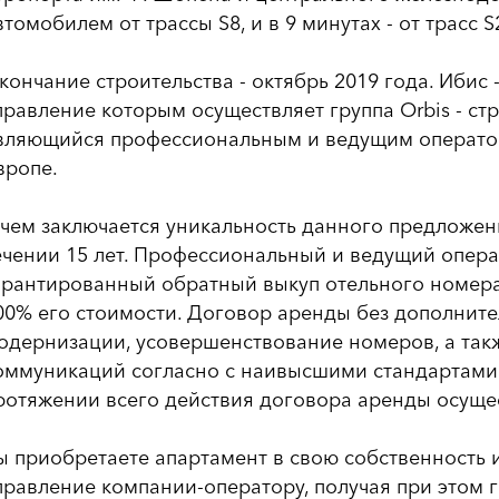
втомобилем от трассы S8, и в 9 минутах - от трасс S
кончание строительства - октябрь 2019 года. Ибис 
правление которым осуществляет группа Orbis - стр
вляющийся профессиональным и ведущим оператор
вропе.
 чем заключается уникальность данного предложен
ечении 15 лет. Профессиональный и ведущий опер
арантированный обратный выкуп отельного номер
00% его стоимости. Договор аренды без дополните
одернизации, усовершенствование номеров, а такж
оммуникаций согласно с наивысшими стандартами то
ротяжении всего действия договора аренды осущес
ы приобретаете апартамент в свою собственность и
правление компании-оператору, получая при этом