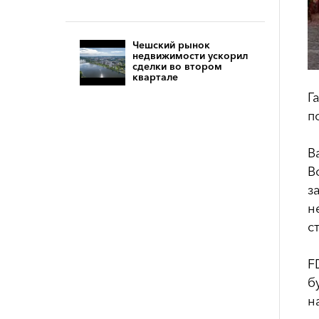
Чешский рынок
недвижимости ускорил
сделки во втором
квартале
Г
п
В
В
з
н
с
F
б
н