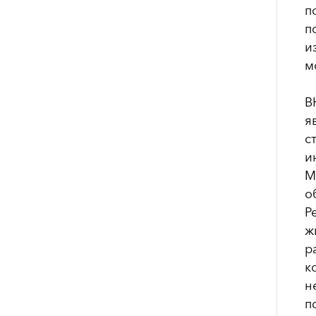
п
п
и
м
В
я
с
и
М
о
Р
ж
р
к
н
п