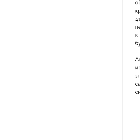
о
к
ц
п
к
б
А
и
з
с
с