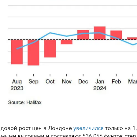
одовой рост цен в Лондоне
увеличился
только на 1
амыми высокими и составляют 536 056 фунтов стерл