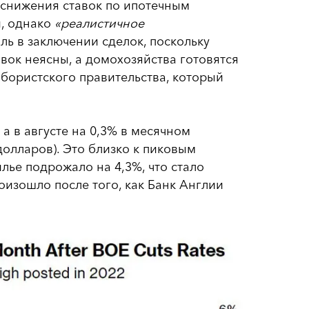
 снижения ставок по ипотечным
й, однако
«реалистичное
ь в заключении сделок, поскольку
ок неясны, а домохозяйства готовятся
бористского правительства, который
 а в августе на 0,3% в месячном
долларов). Это близко к пиковым
илье подрожало на 4,3%, что стало
оизошло после того, как Банк Англии