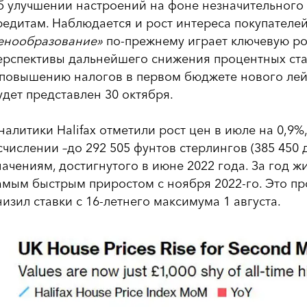
б улучшении настроений на фоне незначительного
редитам. Наблюдается и рост интереса покупателе
енообразование»
по-прежнему играет ключевую рол
ерспективы дальнейшего снижения процентных став
 повышению налогов в первом бюджете нового лей
удет представлен 30 октября.
налитики Halifax отметили рост цен в июле на 0,9%,
счислении –до 292 505 фунтов стерлингов (385 450 
начениям, достигнутого в июне 2022 года. За год ж
амым быстрым приростом с ноября 2022-го. Это пр
низил ставки с 16-летнего максимума 1 августа.