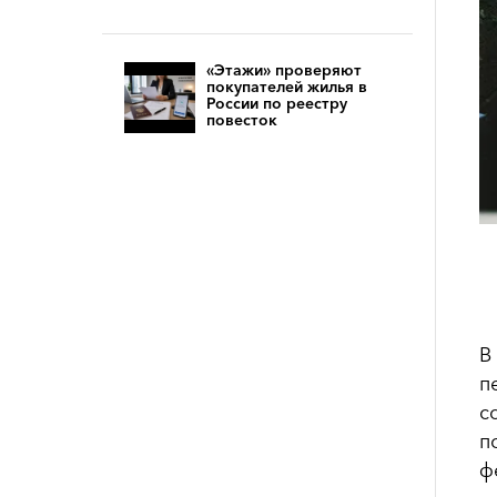
«Этажи» проверяют
покупателей жилья в
России по реестру
повесток
В
п
с
п
ф