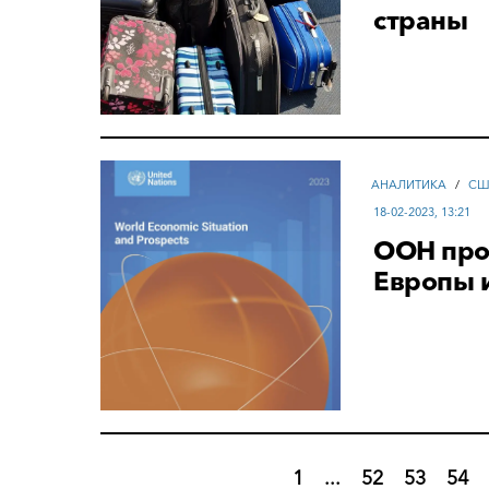
страны
АНАЛИТИКА
/
СШ
18-02-2023, 13:21
ООН про
Европы 
1
...
52
53
54