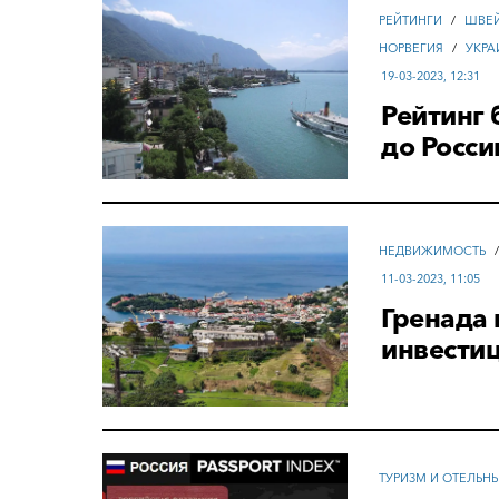
РЕЙТИНГИ
/
ШВЕ
НОРВЕГИЯ
/
УКРА
19-03-2023, 12:31
Рейтинг 
до Росси
НЕДВИЖИМОСТЬ
11-03-2023, 11:05
Гренада 
инвести
ТУРИЗМ И ОТЕЛЬН