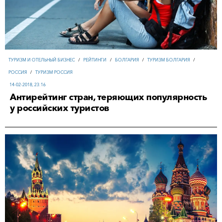
ТУРИЗМ И ОТЕЛЬНЫЙ БИЗНЕС
/
РЕЙТИНГИ
/
БОЛГАРИЯ
/
ТУРИЗМ БОЛГАРИЯ
/
РОССИЯ
/
ТУРИЗМ РОССИЯ
14-02-2018, 23:16
Антирейтинг стран, теряющих популярность
у российских туристов