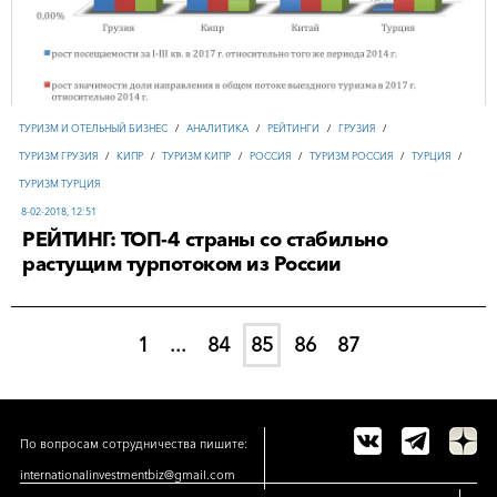
ТУРИЗМ И ОТЕЛЬНЫЙ БИЗНЕС
/
АНАЛИТИКА
/
РЕЙТИНГИ
/
ГРУЗИЯ
/
ТУРИЗМ ГРУЗИЯ
/
КИПР
/
ТУРИЗМ КИПР
/
РОССИЯ
/
ТУРИЗМ РОССИЯ
/
ТУРЦИЯ
/
ТУРИЗМ ТУРЦИЯ
8-02-2018, 12:51
РЕЙТИНГ: ТОП-4 страны со стабильно
растущим турпотоком из России
1
...
84
85
86
87
По вопросам сотрудничества пишите:
internationalinvestmentbiz@gmail.com