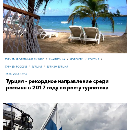
ТУРИЗМ И ОТЕЛЬНЫЙ БИЗНЕС
/
АНАЛИТИКА
/
НОВОСТИ
/
РОССИЯ
/
ТУРИЗМ РОССИЯ
/
ТУРЦИЯ
/
ТУРИЗМ ТУРЦИЯ
25-02-2018, 12:43
Турция – рекордное направление среди
россиян в 2017 году по росту турпотока