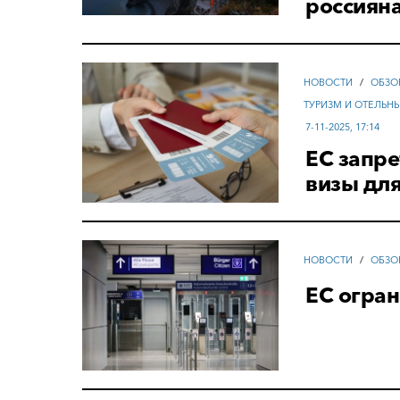
россияна
НОВОСТИ
/
ОБЗО
ТУРИЗМ И ОТЕЛЬН
7-11-2025, 17:14
ЕС запр
визы для
НОВОСТИ
/
ОБЗО
ЕС огра