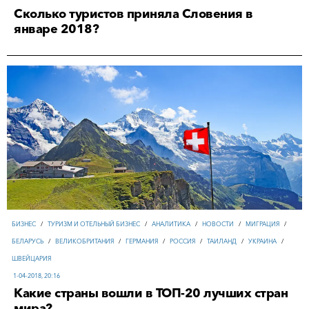
Сколько туристов приняла Словения в
январе 2018?
БИЗНЕС
/
ТУРИЗМ И ОТЕЛЬНЫЙ БИЗНЕС
/
АНАЛИТИКА
/
НОВОСТИ
/
МИГРАЦИЯ
/
БЕЛАРУСЬ
/
ВЕЛИКОБРИТАНИЯ
/
ГЕРМАНИЯ
/
РОССИЯ
/
ТАИЛАНД
/
УКРАИНА
/
ШВЕЙЦАРИЯ
1-04-2018, 20:16
Какие страны вошли в ТОП-20 лучших стран
мира?