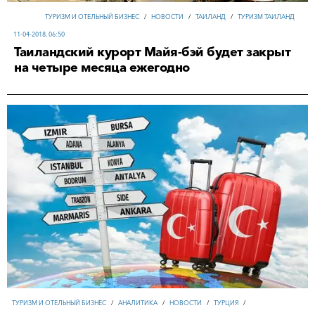
ТУРИЗМ И ОТЕЛЬНЫЙ БИЗНЕС
/
НОВОСТИ
/
ТАИЛАНД
/
ТУРИЗМ ТАИЛАНД
11-04-2018, 06:50
Таиландский курорт Майя-бэй будет закрыт
на четыре месяца ежегодно
ТУРИЗМ И ОТЕЛЬНЫЙ БИЗНЕС
/
АНАЛИТИКА
/
НОВОСТИ
/
ТУРЦИЯ
/