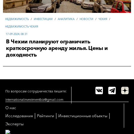
НЕДВИЖИМОСТЬ
/
ИНВЕСТИЦИИ
/
АНАЛИТИКА
/
НОВОСТИ
/
ЧЕХИЯ
/
НЕДВИЖИМОСТЬ ЧЕХИЯ
17-09-2024, 08:31
В Чехии планируют ограничить
краткосрочную аренду жилья. Цены и
доходность
По вопросам сотрудничества пишите:
internationalinvestmentbiz@gmail.com
О нас
|
|
|
Исследования
Рейтинги
Инвестиционные объекты
Эксперты