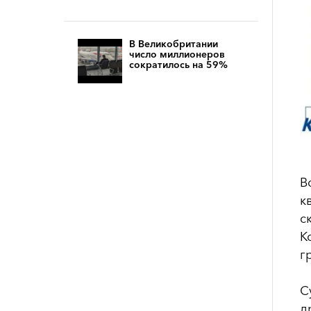
В Великобритании
число миллионеров
сократилось на 59%
В
к
с
К
г
C
д