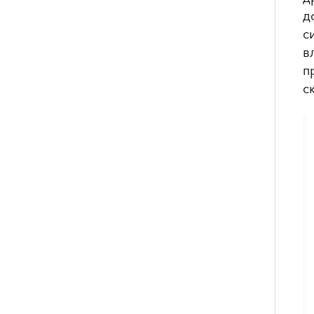
д
с
в
п
с