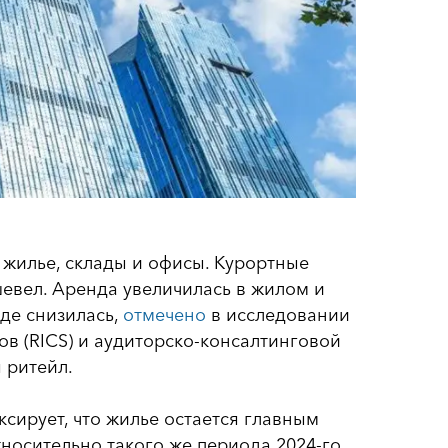
 жилье, склады и офисы. Курортные
евел. Аренда увеличилась в жилом и
зде снизилась,
отмечено
в исследовании
в (RICS) и аудиторско-консалтинговой
 ритейл.
иксирует, что жилье остается главным
носительно такого же периода 2024-го,