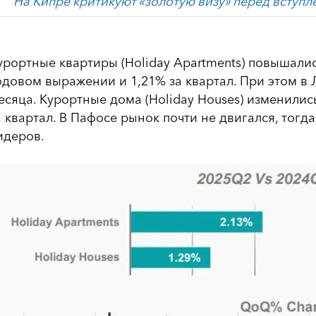
На Кипре критикуют «золотую визу» перед вступ
урортные квартиры (Holiday Apartments) повышалис
одовом выражении и 1,21% за квартал. При этом в 
есяца. Курортные дома (Holiday Houses) изменились
а квартал. В Пафосе рынок почти не двигался, тогда
идеров.