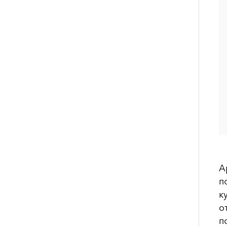
А
п
к
о
п