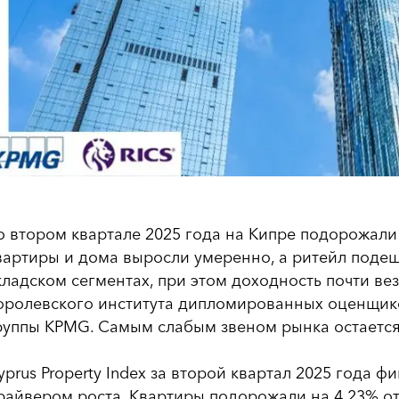
о втором квартале 2025 года на Кипре подорожали
вартиры и дома выросли умеренно, а ритейл подеш
кладском сегментах, при этом доходность почти ве
оролевского института дипломированных оценщико
руппы KPMG. Самым слабым звеном рынка остается
yprus Property Index за второй квартал 2025 года ф
райвером роста. Квартиры подорожали на 4,23% от