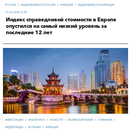
РОССИЯ
/
НЕДВИЖИМОСТЬ РОССИЯ
/
ФРАНЦИЯ
/
НЕДВИЖИМОСТЬ ФРАНЦИЯ
21-03-2018, 12:50
Индекс справедливой стоимости в Европе
опустился на самый низкий уровень за
последние 12 лет
ИНВЕСТИЦИИ
/
АНАЛИТИКА
/
НОВОСТИ
/
ВЕЛИКОБРИТАНИЯ
/
ГЕРМАНИЯ
/
НИДЕРЛАНДЫ
/
ИСПАНИЯ
/
ФРАНЦИЯ