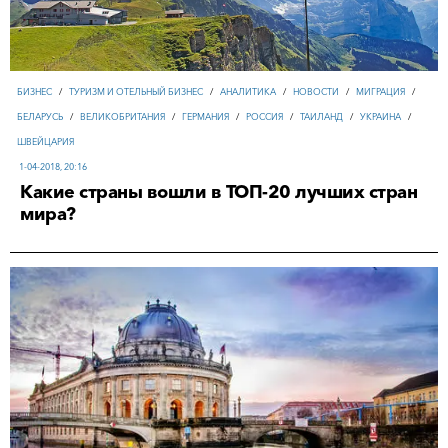
БИЗНЕС
/
ТУРИЗМ И ОТЕЛЬНЫЙ БИЗНЕС
/
АНАЛИТИКА
/
НОВОСТИ
/
МИГРАЦИЯ
/
БЕЛАРУСЬ
/
ВЕЛИКОБРИТАНИЯ
/
ГЕРМАНИЯ
/
РОССИЯ
/
ТАИЛАНД
/
УКРАИНА
/
ШВЕЙЦАРИЯ
1-04-2018, 20:16
Какие страны вошли в ТОП-20 лучших стран
мира?