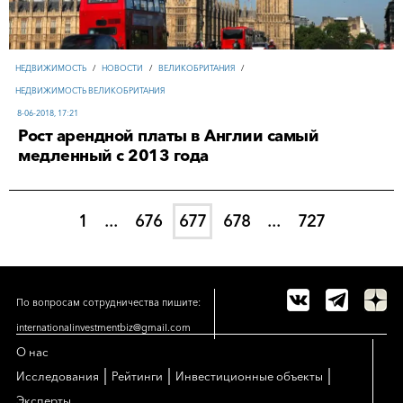
НЕДВИЖИМОСТЬ
/
НОВОСТИ
/
ВЕЛИКОБРИТАНИЯ
/
НЕДВИЖИМОСТЬ ВЕЛИКОБРИТАНИЯ
8-06-2018, 17:21
Рост арендной платы в Англии самый
медленный с 2013 года
1
...
676
677
678
...
727
По вопросам сотрудничества пишите:
internationalinvestmentbiz@gmail.com
О нас
|
|
|
Исследования
Рейтинги
Инвестиционные объекты
Эксперты