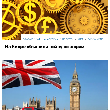
9-06-2018, 12:44
АНАЛИТИКА
/
НОВОСТИ
/
КИПР
/
ТУРИЗМ КИПР
На Кипре объявили войну офшорам