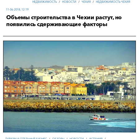
НЕДВИЖИМОСТЬ
/
НОВОСТИ
/
ЧЕХИЯ
/
НЕДВИЖИМОСТЬ ЧЕХИЯ
11-06-2018, 12:19
Объемы строительства в Чехии растут, но
появились сдерживающие факторы
ТУРИЗМ И ОТЕЛЬНЫЙ БИЗНЕС
/
ОБЗОРЫ
/
НОВОСТИ
/
ИСПАНИЯ
/