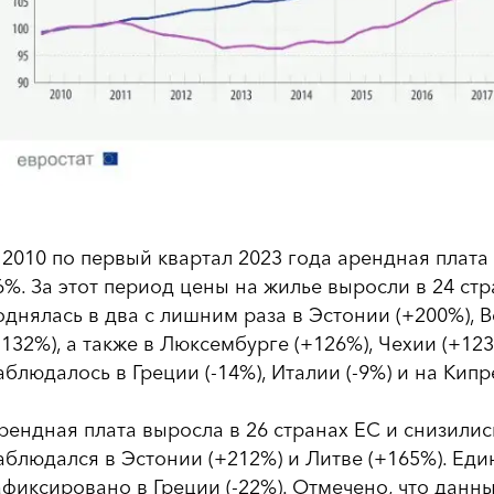
 2010 по первый квартал 2023 года арендная плата 
6%. За этот период цены на жилье выросли в 24 стр
однялась в два с лишним раза в Эстонии (+200%), В
+132%), а также в Люксембурге (+126%), Чехии (+12
аблюдалось в Греции (-14%), Италии (-9%) и на Кипре
рендная плата выросла в 26 странах ЕС и снизилис
аблюдался в Эстонии (+212%) и Литве (+165%). Ед
афиксировано в Греции (-22%). Отмечено, что дан