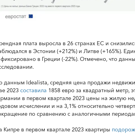
рендная плата выросла в 26 странах ЕС и снизилис
аблюдался в Эстонии (+212%) и Литве (+165%). Ед
афиксировано в Греции (-22%). Отмечено, что дан
сследовании.
о данным Idealista, средняя цена продажи недвиж
ае 2023
составила
1858 евро за квадратный метр, эт
ермании в первом квартале 2023 цены на жилую н
одовом исчислении и на 3,1% относительно четверт
окращение по сравнению с аналогичными периодами
а Кипре в первом квартале 2023 квартиры
подорож