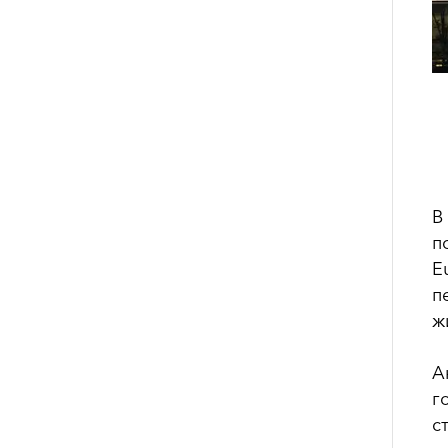
В
п
Е
п
ж
А
г
с