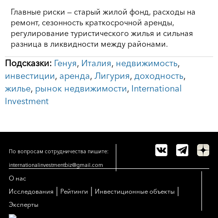
Главные риски — старый жилой фонд, расходы на
ремонт, сезонность краткосрочной аренды,
регулирование туристического жилья и сильная
разница в ликвидности между районами.
Подсказки:
Генуя
,
Италия
,
недвижимость
,
инвестиции
,
аренда
,
Лигурия
,
доходность
,
жилье
,
рынок недвижимости
,
International
Investment
По вопросам сотрудничества пишите:
internationalinvestmentbiz@gmail.com
О нас
|
|
|
Исследования
Рейтинги
Инвестиционные объекты
Эксперты