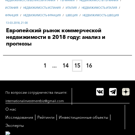
НЕДВИЖИМОСТЬ ВЕЛИКОБРИТАНИЯ
/
ГЕРМАНИЯ
/
НЕДВИЖИМОСТЬ ГЕРМАНИЯ
/
ИСПАНИЯ
/
НЕДВИЖИМОСТЬ ИСПАНИЯ
/
ИТАЛИЯ
/
НЕДВИЖИМОСТЬ ИТАЛИЯ
/
ФРАНЦИЯ
/
НЕДВИЖИМОСТЬ ФРАНЦИЯ
/
ШВЕЦИЯ
/
НЕДВИЖИМОСТЬ ШВЕЦИЯ
13-03-2018, 21:00
Европейский рынок коммерческой
недвижимости в 2018 году: анализ и
прогнозы
1
...
14
15
16
По вопросам сотрудничества пишите:
internationalinvestmentbiz@gmail.com
О нас
|
|
|
Исследования
Рейтинги
Инвестиционные объекты
Эксперты