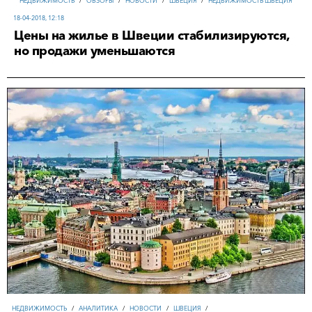
НЕДВИЖИМОСТЬ
/
ОБЗОРЫ
/
НОВОСТИ
/
ШВЕЦИЯ
/
НЕДВИЖИМОСТЬ ШВЕЦИЯ
18-04-2018, 12:18
Цены на жилье в Швеции стабилизируются,
но продажи уменьшаются
НЕДВИЖИМОСТЬ
/
АНАЛИТИКА
/
НОВОСТИ
/
ШВЕЦИЯ
/