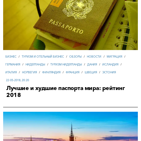
БИЗНЕС
/
ТУРИЗМ И ОТЕЛЬНЫЙ БИЗНЕС
/
ОБЗОРЫ
/
НОВОСТИ
/
МИГРАЦИЯ
/
ГЕРМАНИЯ
/
НИДЕРЛАНДЫ
/
ТУРИЗМ НИДЕРЛАНДЫ
/
ДАНИЯ
/
ИСЛАНДИЯ
/
ИТАЛИЯ
/
НОРВЕГИЯ
/
ФИНЛЯНДИЯ
/
ФРАНЦИЯ
/
ШВЕЦИЯ
/
ЭСТОНИЯ
22-05-2018, 20:20
Лучшие и худшие паспорта мира: рейтинг
2018