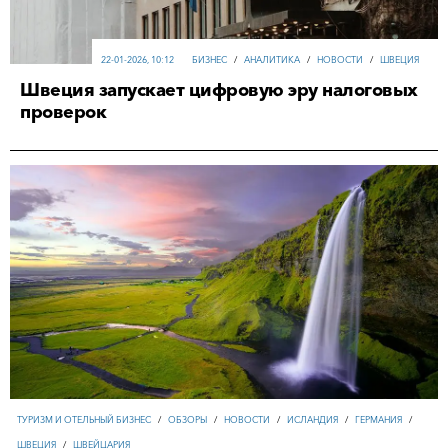
22-01-2026, 10:12
БИЗНЕС
/
АНАЛИТИКА
/
НОВОСТИ
/
ШВЕЦИЯ
Швеция запускает цифровую эру налоговых
проверок
ТУРИЗМ И ОТЕЛЬНЫЙ БИЗНЕС
/
ОБЗОРЫ
/
НОВОСТИ
/
ИСЛАНДИЯ
/
ГЕРМАНИЯ
/
ШВЕЦИЯ
/
ШВЕЙЦАРИЯ