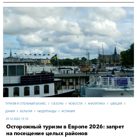
ТУРИЗМ И ОТЕЛЬНЫЙ БИЗНЕС
/
ОБЗОРЫ
/
НОВОСТИ
/
АНАЛИТИКА
/
ШВЕЦИЯ
/
ДАНИЯ
/
БЕЛЬГИЯ
/
НИДЕРЛАНДЫ
/
ИСПАНИЯ
29-12-2025, 15:10
Осторожный туризм в Европе 2026: запрет
на посещение целых районов