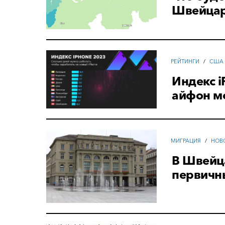
Швейца
РЕЙТИНГИ
/
США
Индекс i
айфон м
МИГРАЦИЯ
/
НОВ
В Швейц
первичн