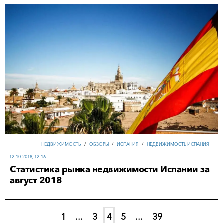
НЕДВИЖИМОСТЬ
/
ОБЗОРЫ
/
ИСПАНИЯ
/
НЕДВИЖИМОСТЬ ИСПАНИЯ
12-10-2018, 12:16
Статистика рынка недвижимости Испании за
август 2018
1
...
3
4
5
...
39