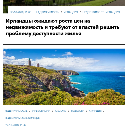
30-10-2018, 11:08
НЕДВИЖИМОСТЬ
/
ИРЛАНДИЯ
/
НЕДВИЖИМОСТЬ ИРЛАНДИЯ
Ирландцы ожидают роста цен на
недвижимость и требуют от властей решить
проблему доступности жилья
НЕДВИЖИМОСТЬ
/
ИНВЕСТИЦИИ
/
ОБЗОРЫ
/
НОВОСТИ
/
ФРАНЦИЯ
/
НЕДВИЖИМОСТЬ ФРАНЦИЯ
29-10-2018, 11:49