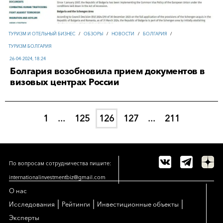
ТУРИЗМ И ОТЕЛЬНЫЙ БИЗНЕС
/
ОБЗОРЫ
/
НОВОСТИ
/
БОЛГАРИЯ
/
ТУРИЗМ БОЛГАРИЯ
26-04-2024, 18:24
Болгария возобновила прием документов в
визовых центрах России
1
...
125
126
127
...
211
По вопросам сотрудничества пишите:
internationalinvestmentbiz@gmail.com
О нас
|
|
|
Исследования
Рейтинги
Инвестиционные объекты
Эксперты