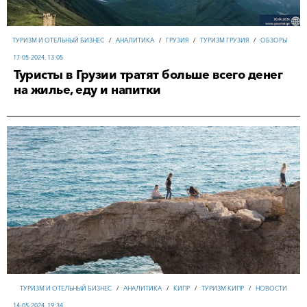
ТУРИЗМ И ОТЕЛЬНЫЙ БИЗНЕС
/
АНАЛИТИКА
/
ГРУЗИЯ
/
ТУРИЗМ ГРУЗИЯ
/
ОБЗОРЫ
17-05-2024, 13:05
Туристы в Грузии тратят больше всего денег
на жилье, еду и напитки
ТУРИЗМ И ОТЕЛЬНЫЙ БИЗНЕС
/
АНАЛИТИКА
/
КИПР
/
ТУРИЗМ КИПР
/
НОВОСТИ
14-05-2024, 19:34