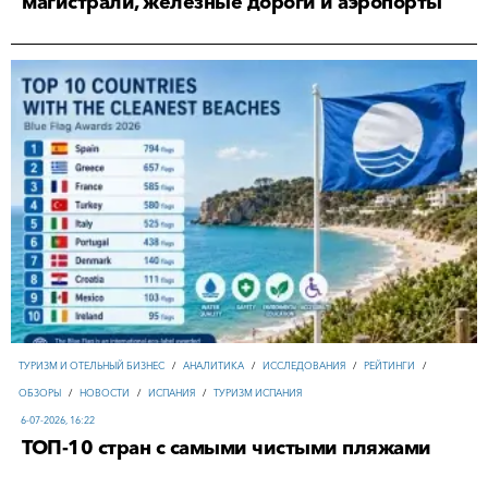
магистрали, железные дороги и аэропорты
ТУРИЗМ И ОТЕЛЬНЫЙ БИЗНЕС
/
АНАЛИТИКА
/
ИССЛЕДОВАНИЯ
/
РЕЙТИНГИ
/
ОБЗОРЫ
/
НОВОСТИ
/
ИСПАНИЯ
/
ТУРИЗМ ИСПАНИЯ
6-07-2026, 16:22
ТОП-10 стран с самыми чистыми пляжами